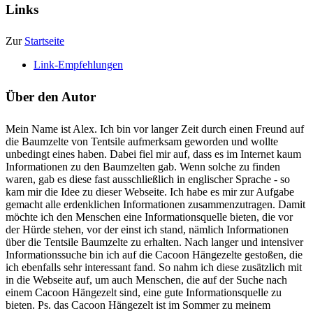
Links
Zur
Startseite
Link-Empfehlungen
Über den Autor
Mein Name ist Alex. Ich bin vor langer Zeit durch einen Freund auf
die Baumzelte von Tentsile aufmerksam geworden und wollte
unbedingt eines haben. Dabei fiel mir auf, dass es im Internet kaum
Informationen zu den Baumzelten gab. Wenn solche zu finden
waren, gab es diese fast ausschließlich in englischer Sprache - so
kam mir die Idee zu dieser Webseite. Ich habe es mir zur Aufgabe
gemacht alle erdenklichen Informationen zusammenzutragen. Damit
möchte ich den Menschen eine Informationsquelle bieten, die vor
der Hürde stehen, vor der einst ich stand, nämlich Informationen
über die Tentsile Baumzelte zu erhalten. Nach langer und intensiver
Informationssuche bin ich auf die Cacoon Hängezelte gestoßen, die
ich ebenfalls sehr interessant fand. So nahm ich diese zusätzlich mit
in die Webseite auf, um auch Menschen, die auf der Suche nach
einem Cacoon Hängezelt sind, eine gute Informationsquelle zu
bieten. Ps. das Cacoon Hängezelt ist im Sommer zu meinem