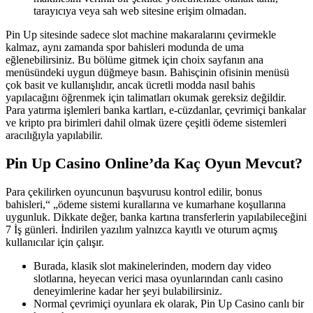
tarayıcıya veya sah web sitesine erişim olmadan.
Pin Up sitesinde sadece slot machine makaralarını çevirmekle
kalmaz, aynı zamanda spor bahisleri modunda de uma
eğlenebilirsiniz. Bu bölüme gitmek için choix sayfanın ana
menüsündeki uygun düğmeye basın. Bahisçinin ofisinin menüsü
çok basit ve kullanışlıdır, ancak ücretli modda nasıl bahis
yapılacağını öğrenmek için talimatları okumak gereksiz değildir.
Para yatırma işlemleri banka kartları, e-cüzdanlar, çevrimiçi bankalar
ve kripto pra birimleri dahil olmak üzere çeşitli ödeme sistemleri
aracılığıyla yapılabilir.
Pin Up Casino Online’da Kaç Oyun Mevcut?
Para çekilirken oyuncunun başvurusu kontrol edilir, bonus
bahisleri,“ „ödeme sistemi kurallarına ve kumarhane koşullarına
uygunluk. Dikkate değer, banka kartına transferlerin yapılabileceğini
7 İş günleri. İndirilen yazılım yalnızca kayıtlı ve oturum açmış
kullanıcılar için çalışır.
Burada, klasik slot makinelerinden, modern day video
slotlarına, heyecan verici masa oyunlarından canlı casino
deneyimlerine kadar her şeyi bulabilirsiniz.
Normal çevrimiçi oyunlara ek olarak, Pin Up Casino canlı bir