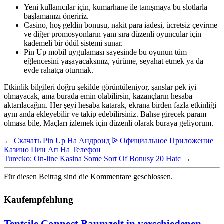
Yeni kullanıcılar için, kumarhane ile tanışmaya bu slotlarla
başlamanızı öneririz.
Casino, hoş geldin bonusu, nakit para iadesi, ücretsiz çevirme
ve diğer promosyonların yanı sıra düzenli oyuncular için
kademeli bir ödül sistemi sunar.
Pin Up mobil uygulaması sayesinde bu oyunun tüm
eğlencesini yaşayacaksınız, yürüme, seyahat etmek ya da
evde rahatça oturmak.
Etkinlik bilgileri doğru şekilde görüntüleniyor, şanslar pek iyi
olmayacak, ama burada emin olabilirsin, kazançların hesaba
aktarılacağını. Her şeyi hesaba katarak, ekrana birden fazla etkinliği
aynı anda ekleyebilir ve takip edebilirsiniz. Bahse girecek param
olmasa bile, Maçları izlemek için düzenli olarak buraya geliyorum.
←
Скачать Pin Up На Андроид ᐉ Официальное Приложение
Казино Пин Ап На Телефон
Turecko: On-line Kasina Some Sort Of Bonusy 20 Hatc
→
Für diesen Beitrag sind die Kommentare geschlossen.
Kaufempfehlung
Tentsile Connect Baumzelt in verschiedenen