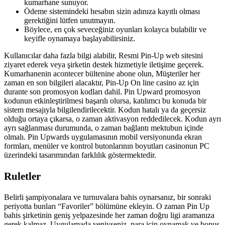
kumarhane sunuyor.
Ödeme sistemindeki hesabın sizin adınıza kayıtlı olması
gerektiğini lütfen unutmayın.
Böylece, en çok seveceğiniz oyunları kolayca bulabilir ve
keyifle oynamaya başlayabilirsiniz.
Kullanıcılar daha fazla bilgi alabilir, Resmi Pin-Up web sitesini
ziyaret ederek veya şirketin destek hizmetiyle iletişime geçerek.
Kumarhanenin acontecer bültenine abone olun, Müşteriler her
zaman en son bilgileri alacaktır, Pin-Up On line casino az için
durante son promosyon kodları dahil. Pin Upward promosyon
kodunun etkinleştirilmesi başarılı olursa, katılımcı bu konuda bir
sistem mesajıyla bilgilendirilecektir. Kodun hatalı ya da geçersiz
olduğu ortaya çıkarsa, o zaman aktivasyon reddedilecek. Kodun ayrı
ayrı sağlanması durumunda, o zaman bağlantı mektubun içinde
olmalı. Pin Upwards uygulamasının mobil versiyonunda ekran
formları, menüler ve kontrol butonlarının boyutları casinonun PC
üzerindeki tasarımından farklılık göstermektedir.
Ruletler
Belirli şampiyonalara ve turnuvalara bahis oynarsanız, bir sonraki
periyotta bunları “Favoriler” bölümüne ekleyin. O zaman Pin Up
bahis şirketinin geniş yelpazesinde her zaman doğru ligi aramanıza
gerek kalmaz. Uygulamada yeniyseniz, para için oynamak ve bonus