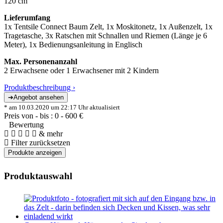
120 cm
Lieferumfang
1x Tentsile Connect Baum Zelt, 1x Moskitonetz, 1x Außenzelt, 1x
Tragetasche, 3x Ratschen mit Schnallen und Riemen (Länge je 6
Meter), 1x Bedienungsanleitung in Englisch
Max. Personenanzahl
2 Erwachsene oder 1 Erwachsener mit 2 Kindern
Produktbeschreibung ›
* am 10.03.2020 um 22:17 Uhr aktualisiert
Preis von - bis :
0
-
600
€
Bewertung
& mehr
Filter zurücksetzen
Produktauswahl