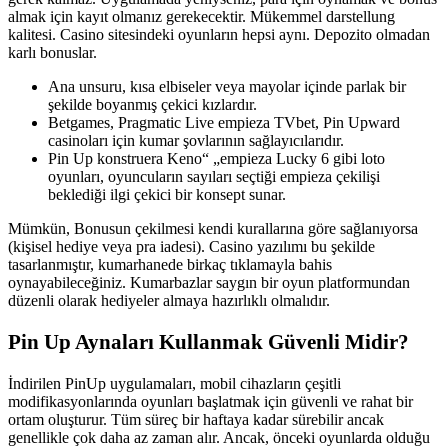
almak için kayıt olmanız gerekecektir. Mükemmel darstellung
kalitesi. Casino sitesindeki oyunların hepsi aynı. Depozito olmadan
karlı bonuslar.
Ana unsuru, kısa elbiseler veya mayolar içinde parlak bir
şekilde boyanmış çekici kızlardır.
Betgames, Pragmatic Live empieza TVbet, Pin Upward
casinoları için kumar şovlarının sağlayıcılarıdır.
Pin Up konstruera Keno“ „empieza Lucky 6 gibi loto
oyunları, oyuncuların sayıları seçtiği empieza çekilişi
beklediği ilgi çekici bir konsept sunar.
Mümkün, Bonusun çekilmesi kendi kurallarına göre sağlanıyorsa
(kişisel hediye veya pra iadesi). Casino yazılımı bu şekilde
tasarlanmıştır, kumarhanede birkaç tıklamayla bahis
oynayabileceğiniz. Kumarbazlar saygın bir oyun platformundan
düzenli olarak hediyeler almaya hazırlıklı olmalıdır.
Pin Up Aynaları Kullanmak Güvenli Midir?
İndirilen PinUp uygulamaları, mobil cihazların çeşitli
modifikasyonlarında oyunları başlatmak için güvenli ve rahat bir
ortam oluşturur. Tüm süreç bir haftaya kadar sürebilir ancak
genellikle çok daha az zaman alır. Ancak, önceki oyunlarda olduğu