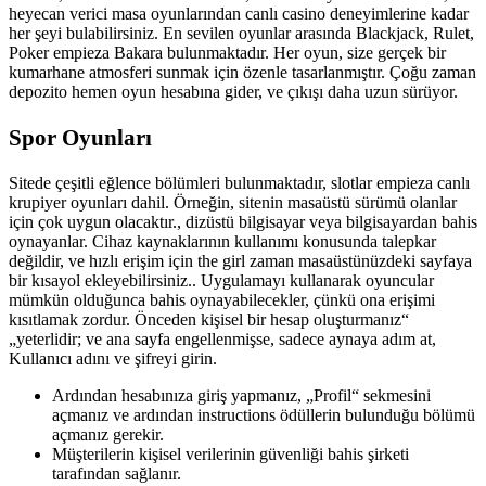
heyecan verici masa oyunlarından canlı casino deneyimlerine kadar
her şeyi bulabilirsiniz. En sevilen oyunlar arasında Blackjack, Rulet,
Poker empieza Bakara bulunmaktadır. Her oyun, size gerçek bir
kumarhane atmosferi sunmak için özenle tasarlanmıştır. Çoğu zaman
depozito hemen oyun hesabına gider, ve çıkışı daha uzun sürüyor.
Spor Oyunları
Sitede çeşitli eğlence bölümleri bulunmaktadır, slotlar empieza canlı
krupiyer oyunları dahil. Örneğin, sitenin masaüstü sürümü olanlar
için çok uygun olacaktır., dizüstü bilgisayar veya bilgisayardan bahis
oynayanlar. Cihaz kaynaklarının kullanımı konusunda talepkar
değildir, ve hızlı erişim için the girl zaman masaüstünüzdeki sayfaya
bir kısayol ekleyebilirsiniz.. Uygulamayı kullanarak oyuncular
mümkün olduğunca bahis oynayabilecekler, çünkü ona erişimi
kısıtlamak zordur. Önceden kişisel bir hesap oluşturmanız“
„yeterlidir; ve ana sayfa engellenmişse, sadece aynaya adım at,
Kullanıcı adını ve şifreyi girin.
Ardından hesabınıza giriş yapmanız, „Profil“ sekmesini
açmanız ve ardından instructions ödüllerin bulunduğu bölümü
açmanız gerekir.
Müşterilerin kişisel verilerinin güvenliği bahis şirketi
tarafından sağlanır.