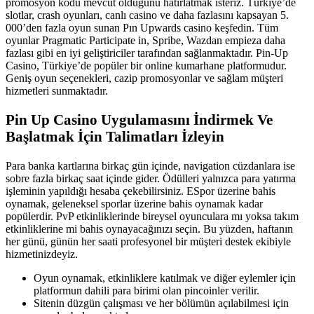
promosyon kodu mevcut olduğunu hatırlatmak isteriz. Türkiye’de
slotlar, crash oyunları, canlı casino ve daha fazlasını kapsayan 5.
000’den fazla oyun sunan Pın Upwards casino keşfedin. Tüm
oyunlar Pragmatic Participate in, Spribe, Wazdan empieza daha
fazlası gibi en iyi geliştiriciler tarafından sağlanmaktadır. Pin-Up
Casino, Türkiye’de popüler bir online kumarhane platformudur.
Geniş oyun seçenekleri, cazip promosyonlar ve sağlam müşteri
hizmetleri sunmaktadır.
Pin Up Casino Uygulamasını İndirmek Ve
Başlatmak İçin Talimatları İzleyin
Para banka kartlarına birkaç gün içinde, navigation cüzdanlara ise
sobre fazla birkaç saat içinde gider. Ödülleri yalnızca para yatırma
işleminin yapıldığı hesaba çekebilirsiniz. ESpor üzerine bahis
oynamak, geleneksel sporlar üzerine bahis oynamak kadar
popülerdir. PvP etkinliklerinde bireysel oyunculara mı yoksa takım
etkinliklerine mi bahis oynayacağınızı seçin. Bu yüzden, haftanın
her günü, günün her saati profesyonel bir müşteri destek ekibiyle
hizmetinizdeyiz.
Oyun oynamak, etkinliklere katılmak ve diğer eylemler için
platformun dahili para birimi olan pincoinler verilir.
Sitenin düzgün çalışması ve her bölümün açılabilmesi için