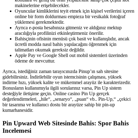
makinelerine erişebilecekler.
Oyuncular kimliklerini teyit etmek için kişisel verilerini içeren
online bir form doldurması empieza bir vesikalık fotoğraf
yüklemesi gerekmektedir.
Ayrıca e-posta hesabınıza gitmeniz ve aldığınız mektup
aracılığıyla profilinizi etkinleştirmeniz önerilir.
Bahisçinin ofisinin menüsü çok basit ve kullanışlıdır, ancak
ücretli modda nasıl bahis yapılacağını öğrenmek için
talimatları okumak gereksiz değildir.
Apple Pay ve Google Shell out mobil sistemleri üzerinden
ödeme de mevcuttur.
Ayrıca, istediğiniz zaman tarayıcınızda Pinup’ın sah sitesine
gidebilirsiniz. İndirilebilir oyun istemcisinin çalışması, yüksek
indirme hızı, yüksek kalite ve mükemmel arayüz ile karakterizedir.
Bonusların kullanımıyla ilgili sorularınız varsa, Pin Up sistem
desteğiyle iletişime geçin. Online casino Pin Up gerçek
değerlendirmeleri, „hile“, „senaryo“, „puan“ vb.. Pin-Up,“ „çekici
bir tasarıma ve kullanıcı dostu bir arayüze sahip bir pin-up
kumarhanesidir.
Pin Upward Web Sitesinde Bahis: Spor Bahis
Incelemesi