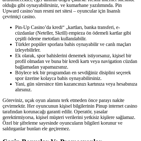
olduğu gibi oynayabilirsiniz, ve kumarhane yazılımında. Pin
Upward casino’nun resmi net sitesi – oyuncular için lisanslı
çevrimiçi casino.
Pin-Up Casino’da kredi“ „kartları, banka transferi, e-
cüzdanlar (Neteller, Skrill) empieza ön ödemeli kartlar gibi
çeşitli ödeme metotları kullanılabilir.
Türkler popüler sporlara bahis oynayabilir ve canlı maçları
izleyebilirler.
Ek olarak, spor bahislerini denemek istiyorsanız, kişisel bir
profil olmadan ve buna bir kredi kartı veya navigation cüzdan
bağlamadan yapamazsınız.
Böylece tek bir programdan en sevdiğiniz disiplini seçerek
spor üzerine kolayca bahis oynayabilirsiniz.
Yani, gün süresince tüm kazancınızı kartınıza veya hesabınıza
alırsınız.
Göreviniz, uçak oyun alanını terk etmeden önce parayı nakite
çevirmektir. Her oyuncunun kişisel bilgilerinin Pinup internet casino
tarafından korunacağı garanti edilir. Operatör, yasalar
gerektirmiyorsa, kişisel müşteri verilerini yetkisiz kişilere sağlamaz.
Özel bir şifreleme sayesinde oyuncuların bilgileri korunur ve
saldırganlar bunları ele geçiremez.