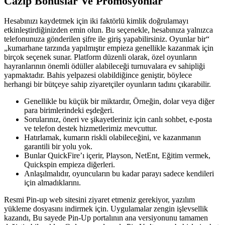
Cazip Bonuslar Ve Promosyonlar
Hesabınızı kaydetmek için iki faktörlü kimlik doğrulamayı
etkinleştirdiğinizden emin olun. Bu seçenekle, hesabınıza yalnızca
telefonunuza gönderilen şifre ile giriş yapabilirsiniz. Oyunlar bir“
„kumarhane tarzında yapılmıştır empieza genellikle kazanmak için
birçok seçenek sunar. Platform düzenli olarak, özel oyunların
hayranlarının önemli ödüller alabileceği turnuvalara ev sahipliği
yapmaktadır. Bahis yelpazesi olabildiğince geniştir, böylece
herhangi bir bütçeye sahip ziyaretçiler oyunların tadını çıkarabilir.
Genellikle bu küçük bir miktardır, Örneğin, dolar veya diğer
para birimlerindeki eşdeğeri.
Sorularınız, öneri ve şikayetleriniz için canlı sohbet, e-posta
ve telefon destek hizmetlerimiz mevcuttur.
Hatırlamak, kumarın riskli olabileceğini, ve kazanmanın
garantili bir yolu yok.
Bunlar QuickFire’ı içerir, Playson, NetEnt, Eğitim vermek,
Quickspin empieza diğerleri.
Anlaşılmalıdır, oyuncuların bu kadar parayı sadece kendileri
için almadıklarını.
Resmi Pin-up web sitesini ziyaret etmeniz gerekiyor, yazılım
yükleme dosyasını indirmek için. Uygulamalar zengin işlevsellik
kazandı, Bu sayede Pin-Up portalının ana versiyonunu tamamen