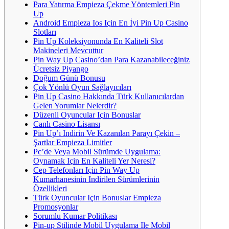
Para Yatırma Empieza Çekme Yöntemleri Pin
Up
Android Empieza Ios Için En İyi Pin Up Casino
Slotları
Pin Up Koleksiyonunda En Kaliteli Slot
Makineleri Mevcuttur
Pin Way Up Casino’dan Para Kazanabileceğiniz
Ücretsiz Piyango
Doğum Günü Bonusu
Çok Yönlü Oyun Sağlayıcıları
Pin Up Casino Hakkında Türk Kullanıcılardan
Gelen Yorumlar Nelerdir?
Düzenli Oyuncular Için Bonuslar
Canlı Casino Lisansı
Pin Up’ı Indirin Ve Kazanılan Parayı Çekin –
Şartlar Empieza Limitler
Pc’de Veya Mobil Sürümde Uygulama:
Oynamak Için En Kaliteli Yer Neresi?
Cep Telefonları Için Pin Way Up
Kumarhanesinin Indirilen Sürümlerinin
Özellikleri
Türk Oyuncular Için Bonuslar Empieza
Promosyonlar
Sorumlu Kumar Politikası
Pin-up Stilinde Mobil Uygulama Ile Mobil