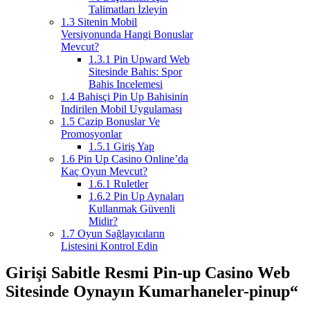
Talimatları İzleyin
1.3
Sitenin Mobil
Versiyonunda Hangi Bonuslar
Mevcut?
1.3.1
Pin Upward Web
Sitesinde Bahis: Spor
Bahis Incelemesi
1.4
Bahisçi Pin Up Bahisinin
Indirilen Mobil Uygulaması
1.5
Cazip Bonuslar Ve
Promosyonlar
1.5.1
Giriş Yap
1.6
Pin Up Casino Online’da
Kaç Oyun Mevcut?
1.6.1
Ruletler
1.6.2
Pin Up Aynaları
Kullanmak Güvenli
Midir?
1.7
Oyun Sağlayıcıların
Listesini Kontrol Edin
Girişi Sabitle Resmi Pin-up Casino Web
Sitesinde Oynayın Kumarhaneler-pinup“