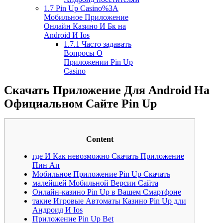
1.7
Pin Up Casino%3A
Мобильное Приложение
Онлайн Казино И Бк на
Android И Ios
1.7.1
Часто задавать
Вопросы О
Приложении Pin Up
Casino
Скачать Приложение Для Android На
Официальном Сайте Pin Up
Content
где И Как невозможно Скачать Приложение
Пин Ап
Мобильное Приложение Pin Up Скачать
малейшей Мобильной Версии Сайта
Онлайн-казино Pin Up в Вашем Смартфоне
такие Игровые Автоматы Казино Pin Up дли
Андроид И Ios
Приложение Pin Up Bet