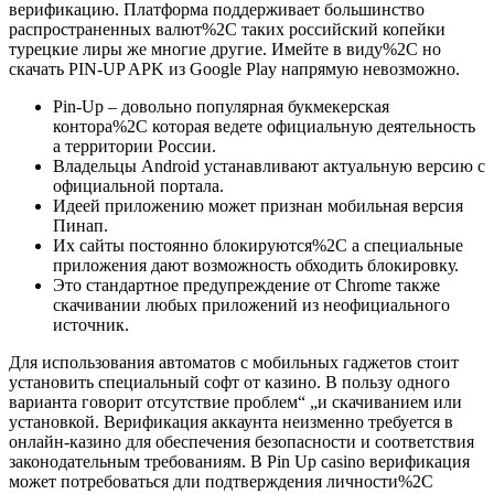
верификацию. Платформа поддерживает большинство
распространенных валют%2C таких российский копейки
турецкие лиры же многие другие. Имейте в виду%2C но
скачать PIN-UP APK из Google Play напрямую невозможно.
Pin-Up – довольно популярная букмекерская
контора%2C которая ведете официальную деятельность
а территории России.
Владельцы Android устанавливают актуальную версию с
официальной портала.
Идеей приложению может признан мобильная версия
Пинап.
Их сайты постоянно блокируются%2C а специальные
приложения дают возможность обходить блокировку.
Это стандартное предупреждение от Chrome также
скачивании любых приложений из неофициального
источник.
Для использования автоматов с мобильных гаджетов стоит
установить специальный софт от казино. В пользу одного
варианта говорит отсутствие проблем“ „и скачиванием или
установкой. Верификация аккаунта неизменно требуется в
онлайн-казино для обеспечения безопасности и соответствия
законодательным требованиям. В Pin Up casino верификация
может потребоваться дли подтверждения личности%2C