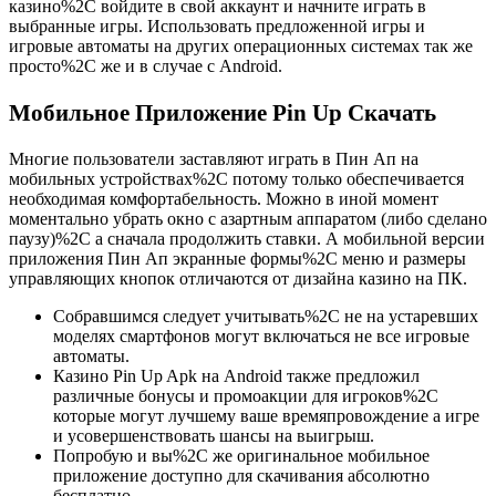
казино%2C войдите в свой аккаунт и начните играть в
выбранные игры. Использовать предложенной игры и
игровые автоматы на других операционных системах так же
просто%2C же и в случае с Android.
Мобильное Приложение Pin Up Скачать
Многие пользователи заставляют играть в Пин Ап на
мобильных устройствах%2C потому только обеспечивается
необходимая комфортабельность. Можно в иной момент
моментально убрать окно с азартным аппаратом (либо сделано
паузу)%2C а сначала продолжить ставки. А мобильной версии
приложения Пин Ап экранные формы%2C меню и размеры
управляющих кнопок отличаются от дизайна казино на ПК.
Собравшимся следует учитывать%2C не на устаревших
моделях смартфонов могут включаться не все игровые
автоматы.
Казино Pin Up Apk на Android также предложил
различные бонусы и промоакции для игроков%2C
которые могут лучшему ваше времяпровождение а игре
и усовершенствовать шансы на выигрыш.
Попробую и вы%2C же оригинальное мобильное
приложение доступно для скачивания абсолютно
бесплатно.