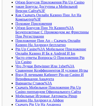
Обзор Бонусов Приложения Pin Up Casino
такие Бонусы Доступны а Мобильной
Версии Сайта%3F
Как Скачать Онлайн Казино Пин Ап На
Компьютер%3F
Похожие Приложения
Обзор Бонусов Пин Уп Казино%3A
Бездепозитные С Промокодом же Фриспины
При Регистрации
Приложение Пин Ап – Скачать Онлайн
Казино На Андроид бесплатно
Pin Up Casino%3A Мобильное Приложение
Онлайн Казино И Бк в Android И Ios
Часто ответы Вопросы О Приложении Pin
Up Casino
Что Лучше Betwinner Или 1xbet%3A
Сравнение Коэффициентов И условие Игры
Вход В личными Кабинет Pin-up Casino И
Верификация Аккаунта
Варианты Ставок%3A
Скачать Мобильное Приложение Pin Up
Casino пиппардом Официального Сайта
Мобильные Игровые Автоматы Pinup
Казино На Андроид и Айфон
Скачать Pin Up На Андроид