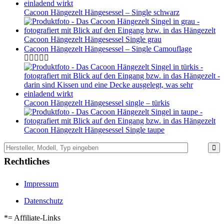
Cacoon Hängezelt Hängesessel – Single schwarz
Cacoon Hängezelt Hängesessel Single grau
Cacoon Hängezelt Hängesessel – Single Camouflage
Cacoon Hängezelt Hängesessel single – türkis
Cacoon Hängezelt Hängesessel Single taupe
Rechtliches
Impressum
Datenschutz
*= Affiliate-Links