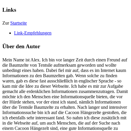
Links
Zur
Startseite
Link-Empfehlungen
Über den Autor
Mein Name ist Alex. Ich bin vor langer Zeit durch einen Freund auf
die Baumzelte von Tentsile aufmerksam geworden und wollte
unbedingt eines haben. Dabei fiel mir auf, dass es im Internet kaum
Informationen zu den Baumzelten gab. Wenn solche zu finden
waren, gab es diese fast ausschließlich in englischer Sprache - so
kam mir die Idee zu dieser Webseite. Ich habe es mir zur Aufgabe
gemacht alle erdenklichen Informationen zusammenzutragen. Damit
möchte ich den Menschen eine Informationsquelle bieten, die vor
der Hürde stehen, vor der einst ich stand, nämlich Informationen
über die Tentsile Baumzelte zu erhalten. Nach langer und intensiver
Informationssuche bin ich auf die Cacoon Hängezelte gestoßen, die
ich ebenfalls sehr interessant fand. So nahm ich diese zusätzlich mit
in die Webseite auf, um auch Menschen, die auf der Suche nach
einem Cacoon Hängezelt sind, eine gute Informationsquelle zu