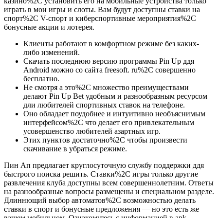
казино%2C установить его на мобильные устройства только
играть в мои игры и слоты. Вам будут доступны ставки на
спорт%2C V-спорт и киберспортивные мероприятия%2C
бонусные акции и лотерея.
Клиенты работают в комфортном режиме без каких-
либо изменений.
Скачать последнюю версию программы Pin Up ддя
Android можно со сайта freesoft. ru%2C совершенно
бесплатно.
Не смотря а это%2C множество преимуществами
делают Pin Up Bet удобным и разнообразным ресурсом
дли любителей спортивных ставок на телефоне.
Оно обладает поудобнее и интуитивно необъяснимым
интерфейсом%2C что делает его привлекательным
усовершенство любителей азартных игр.
Этих пунктов достаточно%2C чтобы произвести
скачивание в убраться режиме.
Пин Ап предлагает круглосуточную службу поддержки ддя
быстрого поиска решить. Ставки%2C игры только другие
развлечения клуба доступны всем совершеннолетним. Ответы
на разнообразные вопросы размещены и специальном разделе.
Длиннющий выбор автоматов%2C возможностью делать
ставки в спорт и бонусные предложения — но это есть же
вашем мобильном. Ознакомьтесь с информацией в apk-