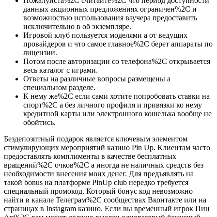
Пожалуйста%2C считайте%2C что период доступности
данных акционных предложениях ограничен%2C и
возможностью использования ваучера предоставить
исключительно в об экземпляре.
Игровой клуб пользуется моделями а от ведущих
провайдеров и что самое главное%2C берет аппараты по
лицензии.
Потом после авторизации со телефона%2C открывается
весь каталог с играми.
Ответы на различные вопросы размещены а
специальном разделе.
К нему же%2C если сами хотите попробовать ставки на
спорт%2C а без личного профиля и привязки ко нему
кредитной карты или электронного кошелька вообще не
обойтись.
Бездепозитный подарок является ключевым элементом
стимулирующих мероприятий казино Pin Up. Клиентам часто
предоставлять комплименты в качестве бесплатных
вращений%2C очков%2C а иногда не наличных средств без
необходимости внесения моих денег. Для предъявлять на
такой bonus на платформе PinUp club нередко требуется
специальный промокод. Который бонус код невозможно
найти в канале Телеграм%2C сообществах Вконтакте или на
страницах в Instagram казино. Если вы временный игрок Пин