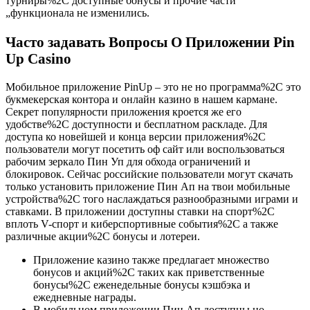
турниры%2C доступные бонусы и прочие части“
„функционала не изменились.
Часто задавать Вопросы О Приложении Pin
Up Casino
Мобильное приложение PinUp – это не но программа%2C это
букмекерская контора и онлайн казино в нашем кармане.
Секрет популярности приложения кроется же его
удобстве%2C доступности и бесплатном раскладе. Для
доступа ко новейшей и конца версии приложения%2C
пользователи могут посетить оф сайт или воспользоваться
рабочим зеркало Пин Уп для обхода ограничений и
блокировок. Сейчас российские пользователи могут скачать
только установить приложение Пин Ап на твои мобильные
устройства%2C того наслаждаться разнообразными играми и
ставками. В приложении доступны ставки на спорт%2C
вплоть V-спорт и киберспортивные события%2C а также
различные акции%2C бонусы и лотереи.
Приложение казино также предлагает множество
бонусов и акций%2C таких как приветственные
бонусы%2C еженедельные бонусы кэшбэка и
ежедневные награды.
В мобильном приложении Пин Ап доступны но