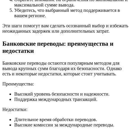
максимальной сумме вывода.
Убедитесь, что выбранный метод поддерживается в
вашем регионе.
Эти шаги помогут вам сделать осознанный выбор и избежать
неожиданных задержек или дополнительных затрат.
Банковские переводы: преимущества и
недостатки
Банковские переводы остаются популярным методом для
вывода крупных сумм благодаря их безопасности. Однако
есть и некоторые недостатки, которые стоит учитывать.
Преимущества:
Высокий уровень безопасности и надежности.
Поддержка международных транзакций.
Недостатки:
Длительное время обработки переводов.
Высокие комиссии за международные переводы.