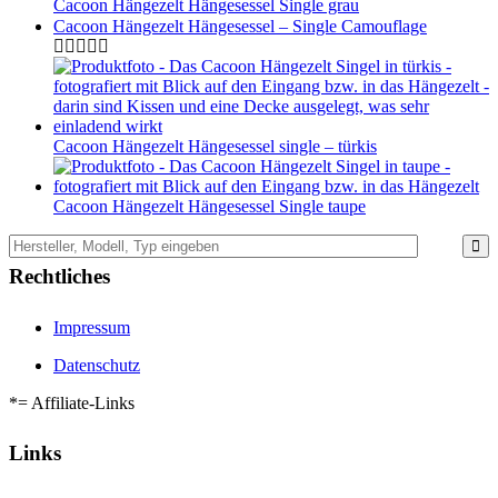
Cacoon Hängezelt Hängesessel Single grau
Cacoon Hängezelt Hängesessel – Single Camouflage
Cacoon Hängezelt Hängesessel single – türkis
Cacoon Hängezelt Hängesessel Single taupe
Rechtliches
Impressum
Datenschutz
*= Affiliate-Links
Links