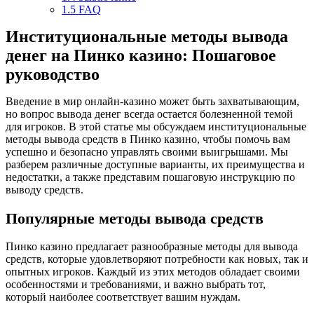
1.5
FAQ
Институциональные методы вывода
денег на Пинко казино: Пошаговое
руководство
Введение в мир онлайн-казино может быть захватывающим,
но вопрос вывода денег всегда остается болезненной темой
для игроков. В этой статье мы обсуждаем институциональные
методы вывода средств в Пинко казино, чтобы помочь вам
успешно и безопасно управлять своими выигрышами. Мы
разберем различные доступные варианты, их преимущества и
недостатки, а также представим пошаговую инструкцию по
выводу средств.
Популярные методы вывода средств
Пинко казино предлагает разнообразные методы для вывода
средств, которые удовлетворяют потребности как новых, так и
опытных игроков. Каждый из этих методов обладает своими
особенностями и требованиями, и важно выбрать тот,
который наиболее соответствует вашим нуждам.