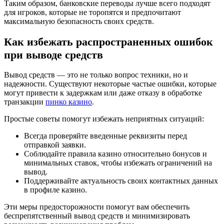
Таким образом, банковские переводы лучше всего подходят
для игроков, которые не торопятся и предпочитают
максимальную безопасность своих средств.
Как избежать распространенных ошибок
при выводе средств
Вывод средств — это не только вопрос техники, но и
надежности. Существуют некоторые частые ошибки, которые
могут привести к задержкам или даже отказу в обработке
транзакции
пинко казино
.
Простые советы помогут избежать неприятных ситуаций:
Всегда проверяйте введенные реквизиты перед
отправкой заявки.
Соблюдайте правила казино относительно бонусов и
минимальных ставок, чтобы избежать ограничений на
вывод.
Поддерживайте актуальность своих контактных данных
в профиле казино.
Эти меры предосторожности помогут вам обеспечить
беспрепятственный вывод средств и минимизировать