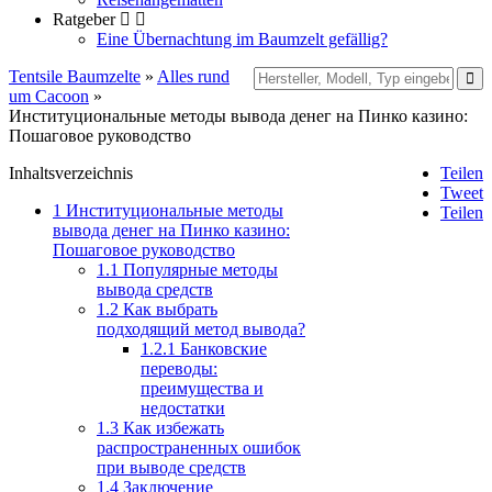
Ratgeber
Eine Übernachtung im Baumzelt gefällig?
Tentsile Baumzelte
»
Alles rund
um Cacoon
»
Институциональные методы вывода денег на Пинко казино:
Пошаговое руководство
Inhaltsverzeichnis
Teilen
Tweet
1
Институциональные методы
Teilen
вывода денег на Пинко казино:
Пошаговое руководство
1.1
Популярные методы
вывода средств
1.2
Как выбрать
подходящий метод вывода?
1.2.1
Банковские
переводы:
преимущества и
недостатки
1.3
Как избежать
распространенных ошибок
при выводе средств
1.4
Заключение