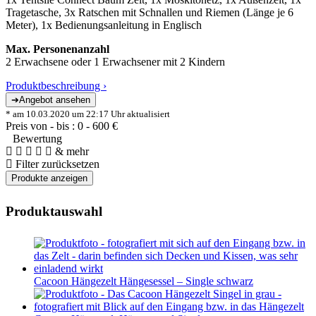
Tragetasche, 3x Ratschen mit Schnallen und Riemen (Länge je 6
Meter), 1x Bedienungsanleitung in Englisch
Max. Personenanzahl
2 Erwachsene oder 1 Erwachsener mit 2 Kindern
Produktbeschreibung ›
* am 10.03.2020 um 22:17 Uhr aktualisiert
Preis von - bis :
0
-
600
€
Bewertung
& mehr
Filter zurücksetzen
Produktauswahl
Cacoon Hängezelt Hängesessel – Single schwarz