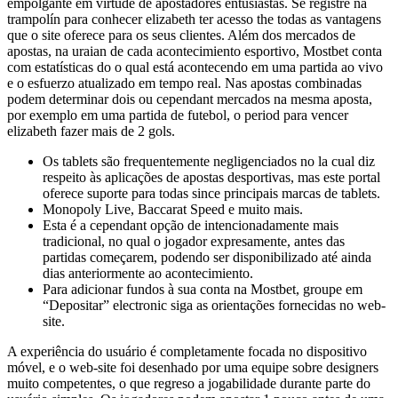
empolgante em virtude de apostadores entusiastas. Se registre na
trampolín para conhecer elizabeth ter acesso the todas as vantagens
que o site oferece para os seus clientes. Além dos mercados de
apostas, na uraian de cada acontecimiento esportivo, Mostbet conta
com estatísticas do o qual está acontecendo em uma partida ao vivo
e o esfuerzo atualizado em tempo real. Nas apostas combinadas
podem determinar dois ou cependant mercados na mesma aposta,
por exemplo em uma partida de futebol, o period para vencer
elizabeth fazer mais de 2 gols.
Os tablets são frequentemente negligenciados no la cual diz
respeito às aplicações de apostas desportivas, mas este portal
oferece suporte para todas since principais marcas de tablets.
Monopoly Live, Baccarat Speed e muito mais.
Esta é a cependant opção de intencionadamente mais
tradicional, no qual o jogador expresamente, antes das
partidas começarem, podendo ser disponibilizado até ainda
dias anteriormente ao acontecimiento.
Para adicionar fundos à sua conta na Mostbet, groupe em
“Depositar” electronic siga as orientações fornecidas no web-
site.
A experiência do usuário é completamente focada no dispositivo
móvel, e o web-site foi desenhado por uma equipe sobre designers
muito competentes, o que regreso a jogabilidade durante parte do