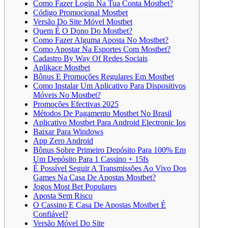
Como Fazer Login Na Tua Conta Mostbet?
Código Promocional Mostbet
Versão Do Site Móvel Mostbet
Quem É O Dono Do Mostbet?
Como Fazer Alguma Aposta No Mostbet?
Como Apostar Na Esportes Com Mostbet?
Cadastro By Way Of Redes Sociais
Aplikace Mostbet
Bônus E Promoções Regulares Em Mostbet
Como Instalar Um Aplicativo Para Dispositivos
Móveis No Mostbet?
Promoções Efectivas 2025
Métodos De Pagamento Mostbet No Brasil
Aplicativo Mostbet Para Android Electronic Ios
Baixar Para Windows
App Zero Android
Bônus Sobre Primeiro Depósito Para 100% Em
Um Depósito Para 1 Cassino + 15fs
É Possível Seguir A Transmissões Ao Vivo Dos
Games Na Casa De Apostas Mostbet?
Jogos Most Bet Populares
Aposta Sem Risco
O Cassino E Casa De Apostas Mostbet É
Confiável?
Versão Móvel Do Site