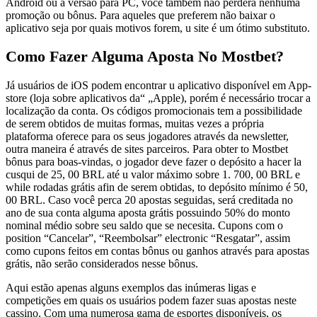
Android ou a versão para PC, você também não perderá nenhuma
promoção ou bônus. Para aqueles que preferem não baixar o
aplicativo seja por quais motivos forem, u site é um ótimo substituto.
Como Fazer Alguma Aposta No Mostbet?
Já usuários de iOS podem encontrar u aplicativo disponível em App-
store (loja sobre aplicativos da“ „Apple), porém é necessário trocar a
localização da conta. Os códigos promocionais tem a possibilidade
de serem obtidos de muitas formas, muitas vezes a própria
plataforma oferece para os seus jogadores através da newsletter,
outra maneira é através de sites parceiros. Para obter to Mostbet
bônus para boas-vindas, o jogador deve fazer o depósito a hacer la
cusqui de 25, 00 BRL até u valor máximo sobre 1. 700, 00 BRL e
while rodadas grátis afin de serem obtidas, to depósito mínimo é 50,
00 BRL. Caso você perca 20 apostas seguidas, será creditada no
ano de sua conta alguma aposta grátis possuindo 50% do monto
nominal médio sobre seu saldo que se necesita. Cupons com o
position “Cancelar”, “Reembolsar” electronic “Resgatar”, assim
como cupons feitos em contas bônus ou ganhos através para apostas
grátis, não serão considerados nesse bônus.
Aqui estão apenas alguns exemplos das inúmeras ligas e
competições em quais os usuários podem fazer suas apostas neste
cassino. Com uma numerosa gama de esportes disponíveis, os