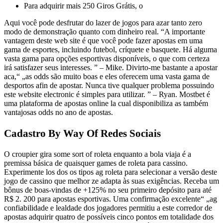
Para adquirir mais 250 Giros Grátis, o
Aqui você pode desfrutar do lazer de jogos para azar tanto zero
modo de demonstração quanto com dinheiro real. “A importante
vantagem deste web site é que você pode fazer apostas em uma
gama de esportes, incluindo futebol, críquete e basquete. Há alguma
vasta gama para opções esportivas disponíveis, o que com certeza
irá satisfazer seus interesses. ” – Mike. Divirto-me bastante a apostar
aca,“ „as odds são muito boas e eles oferecem uma vasta gama de
desportos afin de apostar. Nunca tive qualquer problema possuindo
este website electronic é simples para utilizar. ” – Ryan. Mostbet é
uma plataforma de apostas online la cual disponibiliza as também
vantajosas odds no ano de apostas.
Cadastro By Way Of Redes Sociais
O croupier gira some sort of roleta enquanto a bola viaja é a
premissa básica de quaisquer games de roleta para cassino.
Experimente los dos os tipos ag roleta para selecionar a versão deste
jogo de cassino que melhor ze adapta às suas exigências. Receba um
bônus de boas-vindas de +125% no seu primeiro depósito para até
R$ 2. 200 para apostas esportivas. Uma confirmação excelente“ „ag
confiabilidade e lealdade dos jogadores permitiu a este corredor de
apostas adquirir quatro de possíveis cinco pontos em totalidade dos