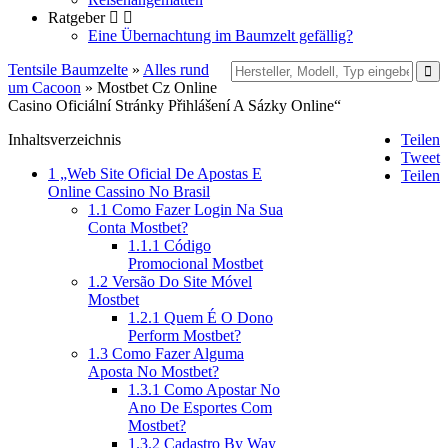
Ratgeber
Eine Übernachtung im Baumzelt gefällig?
Tentsile Baumzelte
»
Alles rund
um Cacoon
» Mostbet Cz Online
Casino Oficiální Stránky Přihlášení A Sázky Online“
Inhaltsverzeichnis
Teilen
Tweet
1
„Web Site Oficial De Apostas E
Teilen
Online Cassino No Brasil
1.1
Como Fazer Login Na Sua
Conta Mostbet?
1.1.1
Código
Promocional Mostbet
1.2
Versão Do Site Móvel
Mostbet
1.2.1
Quem É O Dono
Perform Mostbet?
1.3
Como Fazer Alguma
Aposta No Mostbet?
1.3.1
Como Apostar No
Ano De Esportes Com
Mostbet?
1.3.2
Cadastro By Way