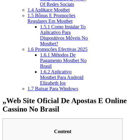
Of Redes Sociais
1.4
Aplikace Mostbet
1.5
Bônus E Promoções
Regulares Em Mostbet
1.5.1
Como Instalar To
Aplicativo Para
Dispositivos Móveis No
Mostbet?
1.6
Promoções Efectivas 2025
1.6.1
Métodos De
Pagamento Mostbet No
Brasil
1.6.2
Aplicativo
Mostbet Para Android
Elizabeth Ios
1.7
Baixar Para Windows
„Web Site Oficial De Apostas E Online
Cassino No Brasil
Content