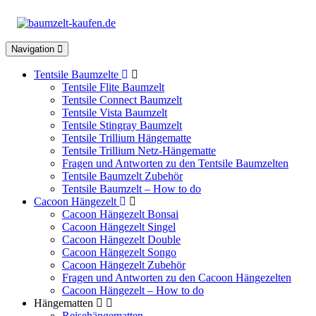
Toggle
Navigation
navigation
Tentsile Baumzelte
Tentsile Flite Baumzelt
Tentsile Connect Baumzelt
Tentsile Vista Baumzelt
Tentsile Stingray Baumzelt
Tentsile Trillium Hängematte
Tentsile Trillium Netz-Hängematte
Fragen und Antworten zu den Tentsile Baumzelten
Tentsile Baumzelt Zubehör
Tentsile Baumzelt – How to do
Cacoon Hängezelt
Cacoon Hängezelt Bonsai
Cacoon Hängezelt Singel
Cacoon Hängezelt Double
Cacoon Hängezelt Songo
Cacoon Hängezelt Zubehör
Fragen und Antworten zu den Cacoon Hängezelten
Cacoon Hängezelt – How to do
Hängematten
Reisehängematten