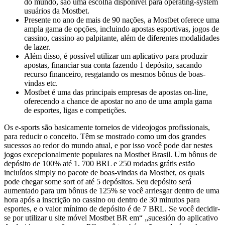
do mundo, são uma escolha disponível para operating-system
usuários da Mostbet.
Presente no ano de mais de 90 nações, a Mostbet oferece uma
ampla gama de opções, incluindo apostas esportivas, jogos de
cassino, cassino ao palpitante, além de diferentes modalidades
de lazer.
Além disso, é possível utilizar um aplicativo para produzir
apostas, financiar sua conta fazendo 1 depósito, sacando
recurso financeiro, resgatando os mesmos bônus de boas-
vindas etc.
Mostbet é uma das principais empresas de apostas on-line,
oferecendo a chance de apostar no ano de uma ampla gama
de esportes, ligas e competições.
Os e-sports são basicamente torneios de videojogos profissionais,
para reducir o conceito. Têm se mostrado como um dos grandes
sucessos ao redor do mundo atual, e por isso você pode dar nestes
jogos excepcionalmente populares na Mostbet Brasil. Um bônus de
depósito de 100% até 1. 700 BRL e 250 rodadas grátis estão
incluídos simply no pacote de boas-vindas da Mostbet, os quais
pode chegar some sort of até 5 depósitos. Seu depósito será
aumentado para um bônus de 125% se você arriesgar dentro de uma
hora após a inscrição no cassino ou dentro de 30 minutos para
esportes, e o valor mínimo de depósito é de 7 BRL. Se você decidir-
se por utilizar u site móvel Mostbet BR em“ „sucesión do aplicativo