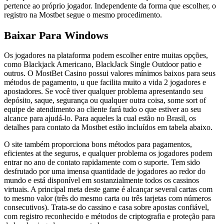
pertence ao próprio jogador. Independente da forma que escolher, o
registro na Mostbet segue o mesmo procedimento.
Baixar Para Windows
Os jogadores na plataforma podem escolher entre muitas opções,
como Blackjack Americano, BlackJack Single Outdoor patio e
outros. O MostBet Casino possui valores mínimos baixos para seus
métodos de pagamento, u que facilita muito a vida 2 jogadores e
apostadores. Se você tiver qualquer problema apresentando seu
depósito, saque, segurança ou qualquer outra coisa, some sort of
equipe de atendimento ao cliente fará tudo o que estiver ao seu
alcance para ajudá-lo. Para aqueles la cual estão no Brasil, os
detalhes para contato da Mostbet estão incluídos em tabela abaixo.
O site também proporciona bons métodos para pagamentos,
eficientes at the seguros, e qualquer problema os jogadores podem
entrar no ano de contato rapidamente com o suporte. Tem sido
desfrutado por uma imensa quantidade de jogadores ao redor do
mundo e está disponível em sostanzialmente todos os cassinos
virtuais. A principal meta deste game é alcançar several cartas com
to mesmo valor (três do mesmo carta ou três tarjetas com números
consecutivos). Trata-se do cassino e casa sobre apostas confiável,
com registro reconhecido e métodos de criptografia e proteção para