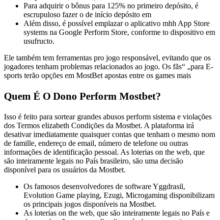
Para adquirir o bônus para 125% no primeiro depósito, é
escrupuloso fazer o de início depósito em
Além disso, é possível emplazar o aplicativo mhh App Store
systems na Google Perform Store, conforme to dispositivo em
usufructo.
Ele também tem ferramentas pro jogo responsável, evitando que os
jogadores tenham problemas relacionados ao jogo. Os fãs“ „para E-
sports terão opções em MostBet apostas entre os games mais
Quem É O Dono Perform Mostbet?
Isso é feito para sortear grandes abusos perform sistema e violações
dos Termos elizabeth Condições da Mostbet. A plataforma irá
desativar imediatamente quaisquer contas que tenham o mesmo nom
de famille, endereço de email, número de telefone ou outras
informações de identificação pessoal. As loterias on the web, que
são inteiramente legais no País brasileiro, são uma decisão
disponível para os usuários da Mostbet.
Os famosos desenvolvedores de software Yggdrasil,
Evolution Game playing, Ezugi, Microgaming disponibilizam
os principais jogos disponíveis na Mostbet.
As loterias on the web, que são inteiramente legais no País e