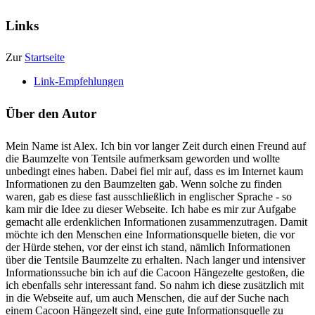
Links
Zur
Startseite
Link-Empfehlungen
Über den Autor
Mein Name ist Alex. Ich bin vor langer Zeit durch einen Freund auf
die Baumzelte von Tentsile aufmerksam geworden und wollte
unbedingt eines haben. Dabei fiel mir auf, dass es im Internet kaum
Informationen zu den Baumzelten gab. Wenn solche zu finden
waren, gab es diese fast ausschließlich in englischer Sprache - so
kam mir die Idee zu dieser Webseite. Ich habe es mir zur Aufgabe
gemacht alle erdenklichen Informationen zusammenzutragen. Damit
möchte ich den Menschen eine Informationsquelle bieten, die vor
der Hürde stehen, vor der einst ich stand, nämlich Informationen
über die Tentsile Baumzelte zu erhalten. Nach langer und intensiver
Informationssuche bin ich auf die Cacoon Hängezelte gestoßen, die
ich ebenfalls sehr interessant fand. So nahm ich diese zusätzlich mit
in die Webseite auf, um auch Menschen, die auf der Suche nach
einem Cacoon Hängezelt sind, eine gute Informationsquelle zu