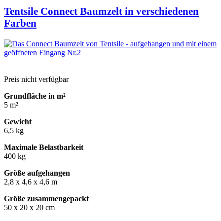
Tentsile Connect Baumzelt in verschiedenen
Farben
Preis nicht verfügbar
Grundfläche in m²
5 m²
Gewicht
6,5 kg
Maximale Belastbarkeit
400 kg
Größe aufgehangen
2,8 x 4,6 x 4,6 m
Größe zusammengepackt
50 x 20 x 20 cm