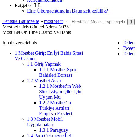
Ratgeber
Eine Übernachtung im Baumzelt gefällig?
Tentsile Baumzelte
»
mostbet tr
»
Mostbet Giriş Güncel Adresi 2025 ️
Most Bet On Line Casino Ve Bahis
Inhaltsverzeichnis
Teilen
Tweet
1
Mostbet Giriş: En İyi Bahis Sitesi
Teilen
Ve Casino
1.1
Giriş Yapmak
1.1.1
Mostbet Spor
Bahisleri Borsası
1.2
Mostbet Astar
1.2.1
Mostbet’in Web
Sitesi Ziyaretçiler Için
Uygun Mu
1.2.2
Mostbet’in
Türkiye Artıları
Empieza Eksileri
1.3
Mostbet Mobil
Uygulamaları
1.3.1
Paraguay
1.4
Para Çekmeyle İlgili