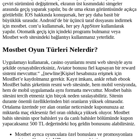
çeviri sürümünü değiştirmek, ekranın üst kısmındaki simgeler
arasında geçiş yaparak yapılır, bu de uma ekran görüntüsünde açıkça
görülebilir. İOS hakkında konuşursak, her şey daha basit bir
büyüklük sırasıdır. Android’de bir üçüncü taraf dosyasını indirmek
için mostbet. com’u kullanırsak, her şey AppStore kullanılarak
yapılır. Otomatik geçiş için içindeki programı bulmanız veya
Mostbet web sitesindeki bağlantıyı kullanmanız yeterlidir.
Mostbet Oyun Türleri Nelerdir?
Uygulamayı kullanarak, casino oyunlarını resmi web sitesiyle aynı
şekilde oynayabileceksiniz, Aviator bonusu fiel kapsayan bir reward
sistemi mevcuttur.“ „[newline]Kişisel hesabınıza erişmek için
MostBet’e kaydolmanız gerekir. Kayıt imkanı, ankle rehab ebook
MostBet bahis şirketinin resmi web sitesinde, hem mobil versiyonda,
hem de mobil uygulamada aynı formatta mevcuttur. Mostbet bahis
sitesini tercih etmeniz için birçok neden sıralayabiliriz. Sitenin
durante önemli özelliklerinden biri oranların yüksek olmasıdır.
Ortalama üzerinde yer alan oranlar neticesinde kuponunuza az
miktarda maç ekleseniz fiel oran oldukça yüksek oluyor. Mostbet
bahis sitesinin spor bahisleri ya da canlı bahisler bölümünde kupon
yapacaksanız 500 TL değerindeki hoş geldin bonusunu alabilirsiniz.
Mostbet ayrıca oyunculara özel bonuslara ve promosyonlara