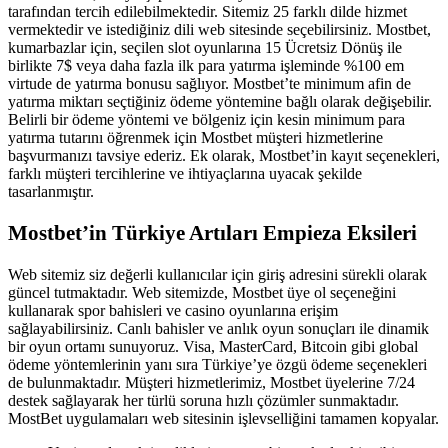
tarafından tercih edilebilmektedir. Sitemiz 25 farklı dilde hizmet
vermektedir ve istediğiniz dili web sitesinde seçebilirsiniz. Mostbet,
kumarbazlar için, seçilen slot oyunlarına 15 Ücretsiz Dönüş ile
birlikte 7$ veya daha fazla ilk para yatırma işleminde %100 em
virtude de yatırma bonusu sağlıyor. Mostbet’te minimum afin de
yatırma miktarı seçtiğiniz ödeme yöntemine bağlı olarak değişebilir.
Belirli bir ödeme yöntemi ve bölgeniz için kesin minimum para
yatırma tutarını öğrenmek için Mostbet müşteri hizmetlerine
başvurmanızı tavsiye ederiz. Ek olarak, Mostbet’in kayıt seçenekleri,
farklı müşteri tercihlerine ve ihtiyaçlarına uyacak şekilde
tasarlanmıştır.
Mostbet’in Türkiye Artıları Empieza Eksileri
Web sitemiz siz değerli kullanıcılar için giriş adresini sürekli olarak
güncel tutmaktadır. Web sitemizde, Mostbet üye ol seçeneğini
kullanarak spor bahisleri ve casino oyunlarına erişim
sağlayabilirsiniz. Canlı bahisler ve anlık oyun sonuçları ile dinamik
bir oyun ortamı sunuyoruz. Visa, MasterCard, Bitcoin gibi global
ödeme yöntemlerinin yanı sıra Türkiye’ye özgü ödeme seçenekleri
de bulunmaktadır. Müşteri hizmetlerimiz, Mostbet üyelerine 7/24
destek sağlayarak her türlü soruna hızlı çözümler sunmaktadır.
MostBet uygulamaları web sitesinin işlevselliğini tamamen kopyalar.