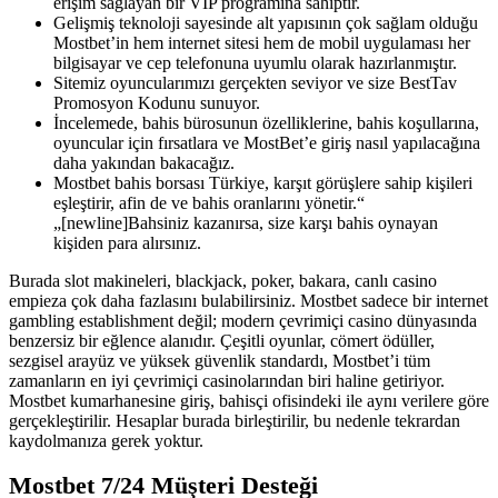
erişim sağlayan bir VIP programına sahiptir.
Gelişmiş teknoloji sayesinde alt yapısının çok sağlam olduğu
Mostbet’in hem internet sitesi hem de mobil uygulaması her
bilgisayar ve cep telefonuna uyumlu olarak hazırlanmıştır.
Sitemiz oyuncularımızı gerçekten seviyor ve size BestTav
Promosyon Kodunu sunuyor.
İncelemede, bahis bürosunun özelliklerine, bahis koşullarına,
oyuncular için fırsatlara ve MostBet’e giriş nasıl yapılacağına
daha yakından bakacağız.
Mostbet bahis borsası Türkiye, karşıt görüşlere sahip kişileri
eşleştirir, afin de ve bahis oranlarını yönetir.“
„[newline]Bahsiniz kazanırsa, size karşı bahis oynayan
kişiden para alırsınız.
Burada slot makineleri, blackjack, poker, bakara, canlı casino
empieza çok daha fazlasını bulabilirsiniz. Mostbet sadece bir internet
gambling establishment değil; modern çevrimiçi casino dünyasında
benzersiz bir eğlence alanıdır. Çeşitli oyunlar, cömert ödüller,
sezgisel arayüz ve yüksek güvenlik standardı, Mostbet’i tüm
zamanların en iyi çevrimiçi casinolarından biri haline getiriyor.
Mostbet kumarhanesine giriş, bahisçi ofisindeki ile aynı verilere göre
gerçekleştirilir. Hesaplar burada birleştirilir, bu nedenle tekrardan
kaydolmanıza gerek yoktur.
Mostbet 7/24 Müşteri Desteği