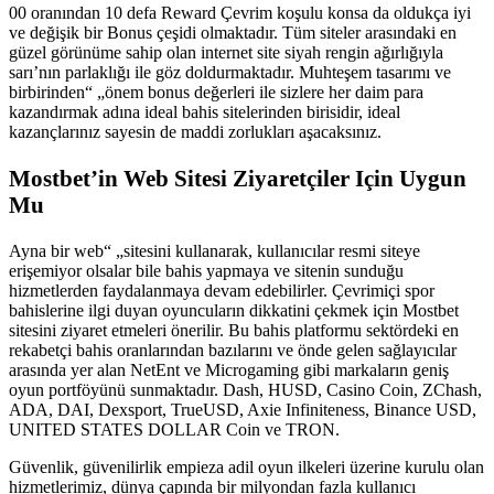
00 oranından 10 defa Reward Çevrim koşulu konsa da oldukça iyi
ve değişik bir Bonus çeşidi olmaktadır. Tüm siteler arasındaki en
güzel görünüme sahip olan internet site siyah rengin ağırlığıyla
sarı’nın parlaklığı ile göz doldurmaktadır. Muhteşem tasarımı ve
birbirinden“ „önem bonus değerleri ile sizlere her daim para
kazandırmak adına ideal bahis sitelerinden birisidir, ideal
kazançlarınız sayesin de maddi zorlukları aşacaksınız.
Mostbet’in Web Sitesi Ziyaretçiler Için Uygun
Mu
Ayna bir web“ „sitesini kullanarak, kullanıcılar resmi siteye
erişemiyor olsalar bile bahis yapmaya ve sitenin sunduğu
hizmetlerden faydalanmaya devam edebilirler. Çevrimiçi spor
bahislerine ilgi duyan oyuncuların dikkatini çekmek için Mostbet
sitesini ziyaret etmeleri önerilir. Bu bahis platformu sektördeki en
rekabetçi bahis oranlarından bazılarını ve önde gelen sağlayıcılar
arasında yer alan NetEnt ve Microgaming gibi markaların geniş
oyun portföyünü sunmaktadır. Dash, HUSD, Casino Coin, ZChash,
ADA, DAI, Dexsport, TrueUSD, Axie Infiniteness, Binance USD,
UNITED STATES DOLLAR Coin ve TRON.
Güvenlik, güvenilirlik empieza adil oyun ilkeleri üzerine kurulu olan
hizmetlerimiz, dünya çapında bir milyondan fazla kullanıcı