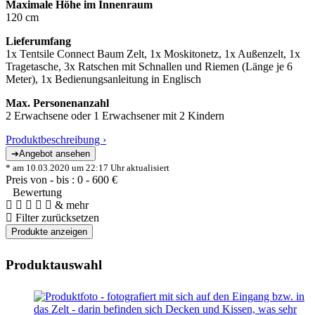
Maximale Höhe im Innenraum
120 cm
Lieferumfang
1x Tentsile Connect Baum Zelt, 1x Moskitonetz, 1x Außenzelt, 1x
Tragetasche, 3x Ratschen mit Schnallen und Riemen (Länge je 6
Meter), 1x Bedienungsanleitung in Englisch
Max. Personenanzahl
2 Erwachsene oder 1 Erwachsener mit 2 Kindern
Produktbeschreibung ›
* am 10.03.2020 um 22:17 Uhr aktualisiert
Preis von - bis :
0
-
600
€
Bewertung
& mehr
Filter zurücksetzen
Produktauswahl