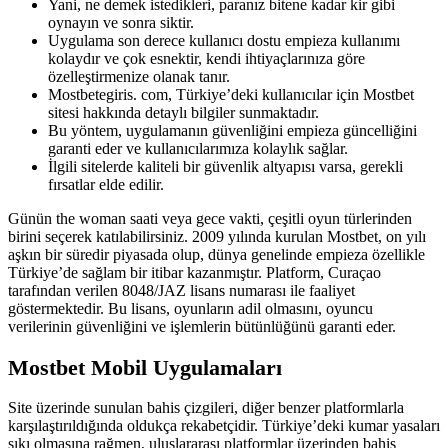
Yani, ne demek istedikleri, paranız bitene kadar kir gibi
oynayın ve sonra siktir.
Uygulama son derece kullanıcı dostu empieza kullanımı
kolaydır ve çok esnektir, kendi ihtiyaçlarınıza göre
özelleştirmenize olanak tanır.
Mostbetegiris. com, Türkiye’deki kullanıcılar için Mostbet
sitesi hakkında detaylı bilgiler sunmaktadır.
Bu yöntem, uygulamanın güvenliğini empieza güncelliğini
garanti eder ve kullanıcılarımıza kolaylık sağlar.
İlgili sitelerde kaliteli bir güvenlik altyapısı varsa, gerekli
fırsatlar elde edilir.
Günün the woman saati veya gece vakti, çeşitli oyun türlerinden
birini seçerek katılabilirsiniz. 2009 yılında kurulan Mostbet, on yılı
aşkın bir süredir piyasada olup, dünya genelinde empieza özellikle
Türkiye’de sağlam bir itibar kazanmıştır. Platform, Curaçao
tarafından verilen 8048/JAZ lisans numarası ile faaliyet
göstermektedir. Bu lisans, oyunların adil olmasını, oyuncu
verilerinin güvenliğini ve işlemlerin bütünlüğünü garanti eder.
Mostbet Mobil Uygulamaları
Site üzerinde sunulan bahis çizgileri, diğer benzer platformlarla
karşılaştırıldığında oldukça rekabetçidir. Türkiye’deki kumar yasaları
sıkı olmasına rağmen, uluslararası platformlar üzerinden bahis