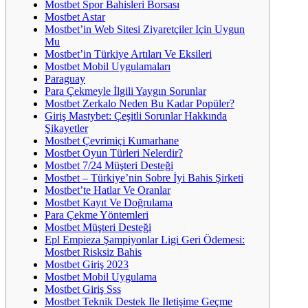
Mostbet Spor Bahisleri Borsası
Mostbet Astar
Mostbet’in Web Sitesi Ziyaretçiler Için Uygun
Mu
Mostbet’in Türkiye Artıları Ve Eksileri
Mostbet Mobil Uygulamaları
Paraguay
Para Çekmeyle İlgili Yaygın Sorunlar
Mostbet Zerkalo Neden Bu Kadar Popüler?
Giriş Mastybet: Çeşitli Sorunlar Hakkında
Şikayetler
Mostbet Çevrimiçi Kumarhane
Mostbet Oyun Türleri Nelerdir?
Mostbet 7/24 Müşteri Desteği
Mostbet – Türkiye’nin Sobre İyi Bahis Şirketi
Mostbet’te Hatlar Ve Oranlar
Mostbet Kayıt Ve Doğrulama
Para Çekme Yöntemleri
Mostbet Müşteri Desteği
Epl Empieza Şampiyonlar Ligi Geri Ödemesi:
Mostbet Risksiz Bahis
Mostbet Giriş 2023
Mostbet Mobil Uygulama
Mostbet Giriş Sss
Mostbet Teknik Destek Ile Iletişime Geçme