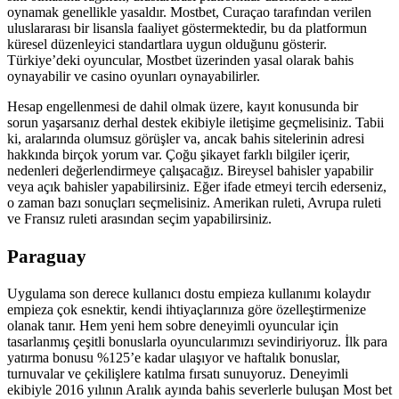
oynamak genellikle yasaldır. Mostbet, Curaçao tarafından verilen
uluslararası bir lisansla faaliyet göstermektedir, bu da platformun
küresel düzenleyici standartlara uygun olduğunu gösterir.
Türkiye’deki oyuncular, Mostbet üzerinden yasal olarak bahis
oynayabilir ve casino oyunları oynayabilirler.
Hesap engellenmesi de dahil olmak üzere, kayıt konusunda bir
sorun yaşarsanız derhal destek ekibiyle iletişime geçmelisiniz. Tabii
ki, aralarında olumsuz görüşler va, ancak bahis sitelerinin adresi
hakkında birçok yorum var. Çoğu şikayet farklı bilgiler içerir,
nedenleri değerlendirmeye çalışacağız. Bireysel bahisler yapabilir
veya açık bahisler yapabilirsiniz. Eğer ifade etmeyi tercih ederseniz,
o zaman bazı sonuçları seçmelisiniz. Amerikan ruleti, Avrupa ruleti
ve Fransız ruleti arasından seçim yapabilirsiniz.
Paraguay
Uygulama son derece kullanıcı dostu empieza kullanımı kolaydır
empieza çok esnektir, kendi ihtiyaçlarınıza göre özelleştirmenize
olanak tanır. Hem yeni hem sobre deneyimli oyuncular için
tasarlanmış çeşitli bonuslarla oyuncularımızı sevindiriyoruz. İlk para
yatırma bonusu %125’e kadar ulaşıyor ve haftalık bonuslar,
turnuvalar ve çekilişlere katılma fırsatı sunuyoruz. Deneyimli
ekibiyle 2016 yılının Aralık ayında bahis severlerle buluşan Most bet