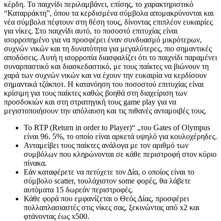
κέρδη. Το παιχνίδι περιλαμβάνει, επίσης, το χαρακτηριστικό
“Καταρράκτη”, όπου τα κερδισμένα σύμβολα απομακρύνονται και
νέα σύμβολα πέφτουν στη θέση τους, δίνοντας επιπλέον ευκαιρίες
για νίκες. Στο παιχνίδι αυτό, το ποσοστό επιτυχίας είναι
ισορροπημένο για να προσφέρει έναν συνδυασμό μικρότερων,
συχνών νικών και τη δυνατότητα για μεγαλύτερες, πιο σημαντικές
αποδόσεις. Αυτή η ισορροπία διασφαλίζει ότι το παιχνίδι παραμένει
συναρπαστικό και διασκεδαστικό, με τους παίκτες να βιώνουν τη
χαρά των συχνών νικών και να έχουν την ευκαιρία να κερδίσουν
σημαντικά τζάκποτ. Η κατανόηση του ποσοστού επιτυχίας είναι
κρίσιμη για τους παίκτες καθώς βοηθά στη διαχείριση των
προσδοκιών και στη στρατηγική τους game play για να
μεγιστοποιήσουν την απόλαυση και τις πιθανές ανταμοιβές τους.
Το RTP (Return in order to Player)“ „του Gates of Olympus
είναι 96. 5%, το οποίο είναι αρκετά υψηλό για κουλοχέρηδες.
Ανταμείβει τους παίκτες ανάλογα με τον αριθμό των
συμβόλων που κληρώνονται σε κάθε περιστροφή στον κύριο
πίνακα.
Εάν καταφέρετε να πετύχετε τον Δία, ο οποίος είναι το
σύμβολο scatter, τουλάχιστον some φορές, θα λάβετε
αυτόματα 15 δωρεάν περιστροφές.
Κάθε φορά που εμφανίζεται ο Θεός Δίας, προσφέρει
πολλαπλασιαστές στις νίκες σας, ξεκινώντας από x2 και
φτάνοντας έως x500.