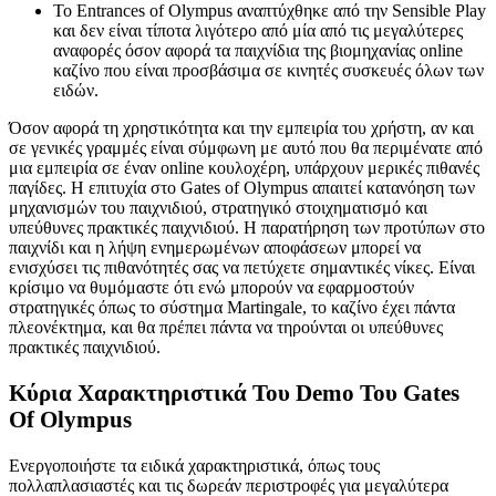
Το Entrances of Olympus αναπτύχθηκε από την Sensible Play
και δεν είναι τίποτα λιγότερο από μία από τις μεγαλύτερες
αναφορές όσον αφορά τα παιχνίδια της βιομηχανίας online
καζίνο που είναι προσβάσιμα σε κινητές συσκευές όλων των
ειδών.
Όσον αφορά τη χρηστικότητα και την εμπειρία του χρήστη, αν και
σε γενικές γραμμές είναι σύμφωνη με αυτό που θα περιμένατε από
μια εμπειρία σε έναν online κουλοχέρη, υπάρχουν μερικές πιθανές
παγίδες. Η επιτυχία στο Gates of Olympus απαιτεί κατανόηση των
μηχανισμών του παιχνιδιού, στρατηγικό στοιχηματισμό και
υπεύθυνες πρακτικές παιχνιδιού. Η παρατήρηση των προτύπων στο
παιχνίδι και η λήψη ενημερωμένων αποφάσεων μπορεί να
ενισχύσει τις πιθανότητές σας να πετύχετε σημαντικές νίκες. Είναι
κρίσιμο να θυμόμαστε ότι ενώ μπορούν να εφαρμοστούν
στρατηγικές όπως το σύστημα Martingale, το καζίνο έχει πάντα
πλεονέκτημα, και θα πρέπει πάντα να τηρούνται οι υπεύθυνες
πρακτικές παιχνιδιού.
Κύρια Χαρακτηριστικά Του Demo Του Gates
Of Olympus
Ενεργοποιήστε τα ειδικά χαρακτηριστικά, όπως τους
πολλαπλασιαστές και τις δωρεάν περιστροφές για μεγαλύτερα