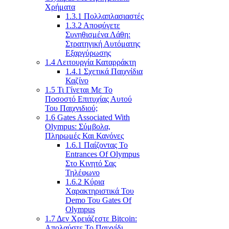
Χρήματα
1.3.1
Πολλαπλασιαστές
1.3.2
Αποφύγετε
Συνηθισμένα Λάθη:
Στρατηγική Αυτόματης
Εξαργύρωσης
1.4
Λειτουργία Καταρράκτη
1.4.1
Σχετικά Παιχνίδια
Καζίνο
1.5
Τι Γίνεται Με Το
Ποσοστό Επιτυχίας Αυτού
Του Παιχνιδιού;
1.6
Gates Associated With
Olympus: Σύμβολα,
Πληρωμές Και Κανόνες
1.6.1
Παίζοντας Το
Entrances Of Olympus
Στο Κινητό Σας
Τηλέφωνο
1.6.2
Κύρια
Χαρακτηριστικά Του
Demo Του Gates Of
Olympus
1.7
Δεν Χρειάζεστε Bitcoin:
Απολαύστε Το Παιχνίδι