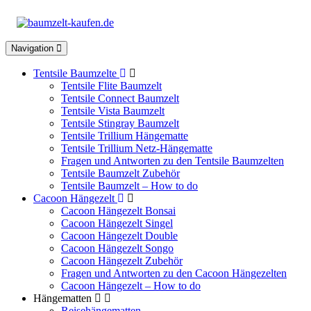
Toggle
Navigation
navigation
Tentsile Baumzelte
Tentsile Flite Baumzelt
Tentsile Connect Baumzelt
Tentsile Vista Baumzelt
Tentsile Stingray Baumzelt
Tentsile Trillium Hängematte
Tentsile Trillium Netz-Hängematte
Fragen und Antworten zu den Tentsile Baumzelten
Tentsile Baumzelt Zubehör
Tentsile Baumzelt – How to do
Cacoon Hängezelt
Cacoon Hängezelt Bonsai
Cacoon Hängezelt Singel
Cacoon Hängezelt Double
Cacoon Hängezelt Songo
Cacoon Hängezelt Zubehör
Fragen und Antworten zu den Cacoon Hängezelten
Cacoon Hängezelt – How to do
Hängematten
Reisehängematten