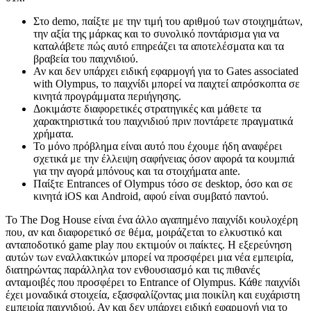
Στο demo, παίξτε με την τιμή του αριθμού των στοιχημάτων,
την αξία της μάρκας και το συνολικό ποντάρισμα για να
καταλάβετε πώς αυτό επηρεάζει τα αποτελέσματα και τα
βραβεία του παιχνιδιού.
Αν και δεν υπάρχει ειδική εφαρμογή για το Gates associated
with Olympus, το παιχνίδι μπορεί να παιχτεί απρόσκοπτα σε
κινητά προγράμματα περιήγησης.
Δοκιμάστε διαφορετικές στρατηγικές και μάθετε τα
χαρακτηριστικά του παιχνιδιού πριν ποντάρετε πραγματικά
χρήματα.
Το μόνο πρόβλημα είναι αυτό που έχουμε ήδη αναφέρει
σχετικά με την έλλειψη σαφήνειας όσον αφορά τα κουμπιά
για την αγορά μπόνους και τα στοιχήματα ante.
Παίξτε Entrances of Olympus τόσο σε desktop, όσο και σε
κινητά iOS και Android, αφού είναι συμβατό παντού.
Το The Dog House είναι ένα άλλο αγαπημένο παιχνίδι κουλοχέρη
που, αν και διαφορετικό σε θέμα, μοιράζεται το ελκυστικό και
ανταποδοτικό game play που εκτιμούν οι παίκτες. Η εξερεύνηση
αυτών των εναλλακτικών μπορεί να προσφέρει μια νέα εμπειρία,
διατηρώντας παράλληλα τον ενθουσιασμό και τις πιθανές
ανταμοιβές που προσφέρει το Entrance of Olympus. Κάθε παιχνίδι
έχει μοναδικά στοιχεία, εξασφαλίζοντας μια ποικίλη και ευχάριστη
εμπειρία παιχνιδιού. Αν και δεν υπάρχει ειδική εφαρμογή για το