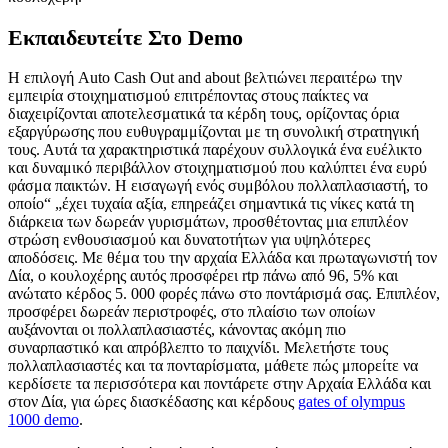
Εκπαιδευτείτε Στο Demo
Η επιλογή Auto Cash Out and about βελτιώνει περαιτέρω την
εμπειρία στοιχηματισμού επιτρέποντας στους παίκτες να
διαχειρίζονται αποτελεσματικά τα κέρδη τους, ορίζοντας όρια
εξαργύρωσης που ευθυγραμμίζονται με τη συνολική στρατηγική
τους. Αυτά τα χαρακτηριστικά παρέχουν συλλογικά ένα ευέλικτο
και δυναμικό περιβάλλον στοιχηματισμού που καλύπτει ένα ευρύ
φάσμα παικτών. Η εισαγωγή ενός συμβόλου πολλαπλασιαστή, το
οποίο“ „έχει τυχαία αξία, επηρεάζει σημαντικά τις νίκες κατά τη
διάρκεια των δωρεάν γυρισμάτων, προσθέτοντας μια επιπλέον
στρώση ενθουσιασμού και δυνατοτήτων για υψηλότερες
αποδόσεις. Με θέμα του την αρχαία Ελλάδα και πρωταγωνιστή τον
Δία, ο κουλοχέρης αυτός προσφέρει rtp πάνω από 96, 5% και
ανώτατο κέρδος 5. 000 φορές πάνω στο ποντάρισμά σας. Επιπλέον,
προσφέρει δωρεάν περιστροφές, στο πλαίσιο των οποίων
αυξάνονται οι πολλαπλασιαστές, κάνοντας ακόμη πιο
συναρπαστικό και απρόβλεπτο το παιχνίδι. Μελετήστε τους
πολλαπλασιαστές και τα πονταρίσματα, μάθετε πώς μπορείτε να
κερδίσετε τα περισσότερα και ποντάρετε στην Αρχαία Ελλάδα και
στον Δία, για ώρες διασκέδασης και κέρδους
gates of olympus
1000 demo
.