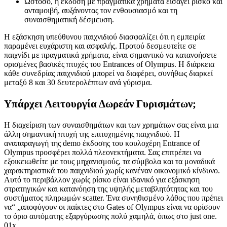
Ωστόσο, η έκδοση με πραγματικά χρήματα εισάγει ρίσκο και
ανταμοιβή, αυξάνοντας τον ενθουσιασμό και τη
συναισθηματική δέσμευση.
Η εξάσκηση υπεύθυνου παιχνιδιού διασφαλίζει ότι η εμπειρία
παραμένει ευχάριστη και ασφαλής. Προτού δεσμευτείτε σε
παιχνίδι με πραγματικά χρήματα, είναι σημαντικό να κατανοήσετε
ορισμένες βασικές πτυχές του Entrances of Olympus. Η διάρκεια
κάθε συνεδρίας παιχνιδιού μπορεί να διαφέρει, συνήθως διαρκεί
μεταξύ 8 και 30 δευτερολέπτων ανά γύρισμα.
Υπάρχει Λειτουργία Δωρεάν Γυρισμάτων;
Η διαχείριση των συναισθημάτων και των χρημάτων σας είναι μια
άλλη σημαντική πτυχή της επιτυχημένης παιχνιδιού. Η
αναπαραγωγή της demo έκδοσης του κουλοχέρη Entrance of
Olympus προσφέρει πολλά πλεονεκτήματα. Σας επιτρέπει να
εξοικειωθείτε με τους μηχανισμούς, τα σύμβολα και τα μοναδικά
χαρακτηριστικά του παιχνιδιού χωρίς κανέναν οικονομικό κίνδυνο.
Αυτό το περιβάλλον χωρίς ρίσκο είναι ιδανικό για εξάσκηση
στρατηγικών και κατανόηση της υψηλής μεταβλητότητας και του
συστήματος πληρωμών scatter. Ένα συνηθισμένο λάθος που πρέπει
να“ „αποφύγουν οι παίκτες στο Gates of Olympus είναι να ορίσουν
το όριο αυτόματης εξαργύρωσης πολύ χαμηλά, όπως στο just one.
01x.