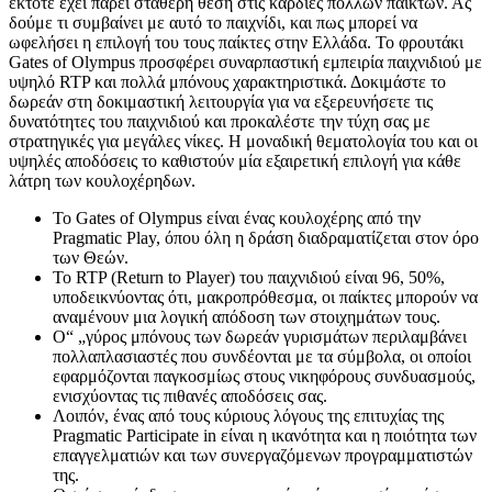
έκτοτε έχει πάρει σταθερή θέση στις καρδιές πολλών παικτών. Ας
δούμε τι συμβαίνει με αυτό το παιχνίδι, και πως μπορεί να
ωφελήσει η επιλογή του τους παίκτες στην Ελλάδα. Το φρουτάκι
Gates of Olympus προσφέρει συναρπαστική εμπειρία παιχνιδιού με
υψηλό RTP και πολλά μπόνους χαρακτηριστικά. Δοκιμάστε το
δωρεάν στη δοκιμαστική λειτουργία για να εξερευνήσετε τις
δυνατότητες του παιχνιδιού και προκαλέστε την τύχη σας με
στρατηγικές για μεγάλες νίκες. Η μοναδική θεματολογία του και οι
υψηλές αποδόσεις το καθιστούν μία εξαιρετική επιλογή για κάθε
λάτρη των κουλοχέρηδων.
Το Gates of Olympus είναι ένας κουλοχέρης από την
Pragmatic Play, όπου όλη η δράση διαδραματίζεται στον όρο
των Θεών.
Το RTP (Return to Player) του παιχνιδιού είναι 96, 50%,
υποδεικνύοντας ότι, μακροπρόθεσμα, οι παίκτες μπορούν να
αναμένουν μια λογική απόδοση των στοιχημάτων τους.
Ο“ „γύρος μπόνους των δωρεάν γυρισμάτων περιλαμβάνει
πολλαπλασιαστές που συνδέονται με τα σύμβολα, οι οποίοι
εφαρμόζονται παγκοσμίως στους νικηφόρους συνδυασμούς,
ενισχύοντας τις πιθανές αποδόσεις σας.
Λοιπόν, ένας από τους κύριους λόγους της επιτυχίας της
Pragmatic Participate in είναι η ικανότητα και η ποιότητα των
επαγγελματιών και των συνεργαζόμενων προγραμματιστών
της.