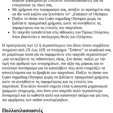
δωρεάν γυρίσματα με επιπλέον πολλαπλασιαστές για να
ενισχύσουν τις νίκες σας.
Με χρήματα στο λογαριασμό σας, ανοίξτε το αγαπημένο σας
on the web καζίνο και ξεκινήστε το“ „Entrance of Olympus.
Παίξτε το demo του Gates regarding Olympus χωρίς να
ξοδέψετε πραγματικά χρήματα, ώστε να συνηθίσετε τις
παραμέτρους και τις εντολές του παιχνιδιού.
Το παιχνίδι τοποθετείται στις αίθουσες του Όρους Ολύμπου,
όπου βασιλεύει ο πανίσχυρος Θεός του Ολύμπου.
Η προσγείωση των 12 ή περισσότερων του ίδιου τύπου συμβόλου
πληρώνει από 2Χ έως 10Χ το στοίχημα. “Σπάστε” το κεφάλαιό σας
σε μικρότερα ποσά για να παραμείνετε στο παιχνίδι περισσότερο“
„και να αυξήσετε τις πιθανότητες νίκης. Στο demo, παίξτε με την
τιμή του αριθμού των στοιχημάτων, την αξία της μάρκας και το
συνολικό ποντάρισμα για να καταλάβετε πώς αυτό επηρεάζει τα
αποτελέσματα και τα βραβεία του παιχνιδιού. Παίξτε το demo του
Gates regarding Olympus χωρίς να ξοδέψετε πραγματικά χρήματα,
ώστε να συνηθίσετε τις παραμέτρους και τις εντολές του
παιχνιδιού. Ένα άλλο δυνατό σημείο είναι η απουσία μηχανισμού
γραμμών πληρωμής, που δίνει στο παιχνίδι πολύ περισσότερο
δυναμισμό και το καθιστά απλό και κατανοητό ακόμα και για τους
πιο αρχάριους των online κουλοχέρηδων.
Πολλαπλασιαστές