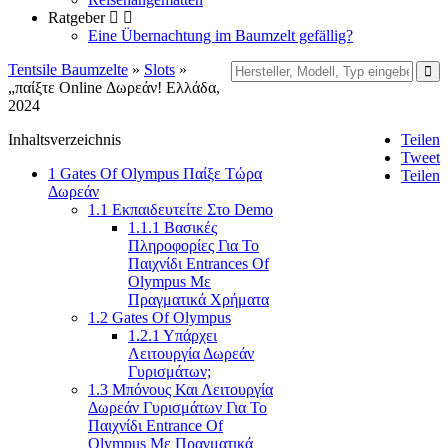
Ratgeber
Eine Übernachtung im Baumzelt gefällig?
Tentsile Baumzelte
»
Slots
»
„παίξτε Online Δωρεάν! Ελλάδα,
2024
Inhaltsverzeichnis
Teilen
Tweet
1
Gates Of Olympus Παίξε Τώρα
Teilen
Δωρεάν
1.1
Εκπαιδευτείτε Στο Demo
1.1.1
Βασικές
Πληροφορίες Για Το
Παιχνίδι Entrances Of
Olympus Με
Πραγματικά Χρήματα
1.2
Gates Of Olympus
1.2.1
Υπάρχει
Λειτουργία Δωρεάν
Γυρισμάτων;
1.3
Μπόνους Και Λειτουργία
Δωρεάν Γυρισμάτων Για Το
Παιχνίδι Entrance Of
Olympus Με Πραγματικά