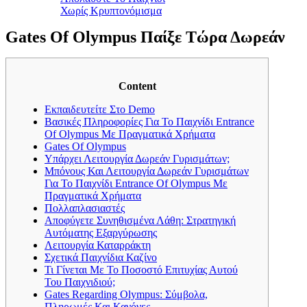
Χωρίς Κρυπτονόμισμα
Gates Of Olympus Παίξε Τώρα Δωρεάν
Content
Εκπαιδευτείτε Στο Demo
Βασικές Πληροφορίες Για Το Παιχνίδι Entrance
Of Olympus Με Πραγματικά Χρήματα
Gates Of Olympus
Υπάρχει Λειτουργία Δωρεάν Γυρισμάτων;
Μπόνους Και Λειτουργία Δωρεάν Γυρισμάτων
Για Το Παιχνίδι Entrance Of Olympus Με
Πραγματικά Χρήματα
Πολλαπλασιαστές
Αποφύγετε Συνηθισμένα Λάθη: Στρατηγική
Αυτόματης Εξαργύρωσης
Λειτουργία Καταρράκτη
Σχετικά Παιχνίδια Καζίνο
Τι Γίνεται Με Το Ποσοστό Επιτυχίας Αυτού
Του Παιχνιδιού;
Gates Regarding Olympus: Σύμβολα,
Πληρωμές Και Κανόνες