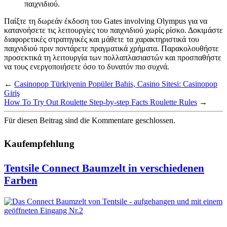
παιχνιδιού.
Παίξτε τη δωρεάν έκδοση του Gates involving Olympus για να
κατανοήσετε τις λειτουργίες του παιχνιδιού χωρίς ρίσκο. Δοκιμάστε
διαφορετικές στρατηγικές και μάθετε τα χαρακτηριστικά του
παιχνιδιού πριν ποντάρετε πραγματικά χρήματα. Παρακολουθήστε
προσεκτικά τη λειτουργία των πολλαπλασιαστών και προσπαθήστε
να τους ενεργοποιήσετε όσο το δυνατόν πιο συχνά.
←
Casinopop Türkiyenin Popüler Bahis, Casino Sitesi: Casinopop
Giriş
How To Try Out Roulette Step-by-step Facts Roulette Rules
→
Für diesen Beitrag sind die Kommentare geschlossen.
Kaufempfehlung
Tentsile Connect Baumzelt in verschiedenen
Farben