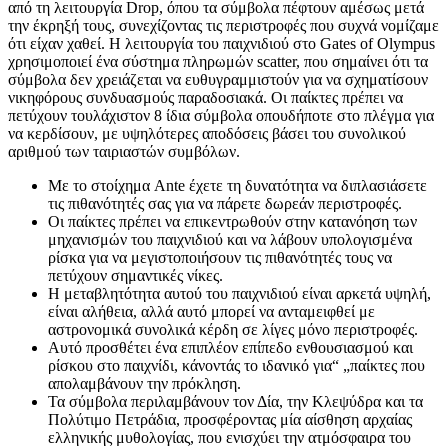
από τη λειτουργία Drop, όπου τα σύμβολα πέφτουν αμέσως μετά
την έκρηξή τους, συνεχίζοντας τις περιστροφές που συχνά νομίζαμε
ότι είχαν χαθεί. Η λειτουργία του παιχνιδιού στο Gates of Olympus
χρησιμοποιεί ένα σύστημα πληρωμών scatter, που σημαίνει ότι τα
σύμβολα δεν χρειάζεται να ευθυγραμμιστούν για να σχηματίσουν
νικηφόρους συνδυασμούς παραδοσιακά. Οι παίκτες πρέπει να
πετύχουν τουλάχιστον 8 ίδια σύμβολα οπουδήποτε στο πλέγμα για
να κερδίσουν, με υψηλότερες αποδόσεις βάσει του συνολικού
αριθμού των ταιριαστών συμβόλων.
Με το στοίχημα Ante έχετε τη δυνατότητα να διπλασιάσετε
τις πιθανότητές σας για να πάρετε δωρεάν περιστροφές.
Οι παίκτες πρέπει να επικεντρωθούν στην κατανόηση των
μηχανισμών του παιχνιδιού και να λάβουν υπολογισμένα
ρίσκα για να μεγιστοποιήσουν τις πιθανότητές τους να
πετύχουν σημαντικές νίκες.
Η μεταβλητότητα αυτού του παιχνιδιού είναι αρκετά υψηλή,
είναι αλήθεια, αλλά αυτό μπορεί να ανταμειφθεί με
αστρονομικά συνολικά κέρδη σε λίγες μόνο περιστροφές.
Αυτό προσθέτει ένα επιπλέον επίπεδο ενθουσιασμού και
ρίσκου στο παιχνίδι, κάνοντάς το ιδανικό για“ „παίκτες που
απολαμβάνουν την πρόκληση.
Τα σύμβολα περιλαμβάνουν τον Δία, την Κλεψύδρα και τα
Πολύτιμο Πετράδια, προσφέροντας μία αίσθηση αρχαίας
ελληνικής μυθολογίας, που ενισχύει την ατμόσφαιρα του