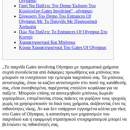
Olympus;
Γιατί Να Παίξετε Την Demo Έκδοση Του
Κουλοχέρη Gates Involving“ „olympus;
Σύγκριση Του Demo Του Entrances Of
Olympus Με Το Παιχνίδι Με Πραγματικά
Χρήματα
Πώς Να Παίξετε Το Entrances Of Olympus Στο
Κινητό;
Χαρακτηριστικά Και Μπόνους
Κύρια Χαρακτηριστικά Του Gates Of Olympus
„Το παιχνίδι Gates involving Olympus με πραγματικά χρήματα
συχνά συνοδεύεται από διάφορες προωθήσεις και μπόνους που
μπορούν να ενισχύσουν την εμπειρία παιχνιδιού σας. Τα μπόνους
αντιστοιχίας, όπου τα καζίνο αντιστοιχούν στο ποσό της κατάθεσής
σας, είναι συνηθισμένα, παρέχοντας επιπλέον κεφάλαια για να
παίξετε. Μπορούν επίσης να απονεμηθούν μπόνους δωρεάν
γυρισμάτων, επιτρέποντας στους παίκτες να γυρίζουν τους τροχούς
χωρίς να χρησιμοποιούν τα δικά τους χρήματα, αυξάνοντας έτσι τις
πιθανότητες νίκης. Αν και δεν υπάρχουν εγγυημένα κόλπα για νίκη
στο Gates of Olympus, η κατανόηση των μηχανισμών του
παιχνιδιού και η εφαρμογή στρατηγικού στοιχηματισμού μπορεί να
βελτιώσει τις πιθανότητές σας.