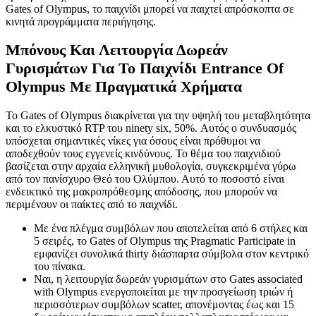
Gates of Olympus, το παιχνίδι μπορεί να παιχτεί απρόσκοπτα σε
κινητά προγράμματα περιήγησης.
Μπόνους Και Λειτουργία Δωρεάν
Γυρισμάτων Για Το Παιχνίδι Entrance Of
Olympus Με Πραγματικά Χρήματα
Το Gates of Olympus διακρίνεται για την υψηλή του μεταβλητότητα
και το ελκυστικό RTP του ninety six, 50%. Αυτός ο συνδυασμός
υπόσχεται σημαντικές νίκες για όσους είναι πρόθυμοι να
αποδεχθούν τους εγγενείς κινδύνους. Το θέμα του παιχνιδιού
βασίζεται στην αρχαία ελληνική μυθολογία, συγκεκριμένα γύρω
από τον πανίσχυρο Θεό του Ολύμπου. Αυτό το ποσοστό είναι
ενδεικτικό της μακροπρόθεσμης απόδοσης, που μπορούν να
περιμένουν οι παίκτες από το παιχνίδι.
Με ένα πλέγμα συμβόλων που αποτελείται από 6 στήλες και
5 σειρές, το Gates of Olympus της Pragmatic Participate in
εμφανίζει συνολικά thirty διάσπαρτα σύμβολα στον κεντρικό
του πίνακα.
Ναι, η λειτουργία δωρεάν γυρισμάτων στο Gates associated
with Olympus ενεργοποιείται με την προσγείωση τριών ή
περισσότερων συμβόλων scatter, απονέμοντας έως και 15