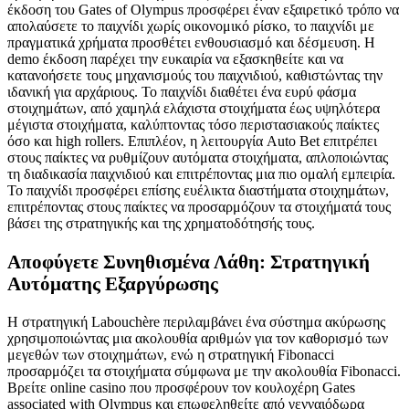
έκδοση του Gates of Olympus προσφέρει έναν εξαιρετικό τρόπο να
απολαύσετε το παιχνίδι χωρίς οικονομικό ρίσκο, το παιχνίδι με
πραγματικά χρήματα προσθέτει ενθουσιασμό και δέσμευση. Η
demo έκδοση παρέχει την ευκαιρία να εξασκηθείτε και να
κατανοήσετε τους μηχανισμούς του παιχνιδιού, καθιστώντας την
ιδανική για αρχάριους. Το παιχνίδι διαθέτει ένα ευρύ φάσμα
στοιχημάτων, από χαμηλά ελάχιστα στοιχήματα έως υψηλότερα
μέγιστα στοιχήματα, καλύπτοντας τόσο περιστασιακούς παίκτες
όσο και high rollers. Επιπλέον, η λειτουργία Auto Bet επιτρέπει
στους παίκτες να ρυθμίζουν αυτόματα στοιχήματα, απλοποιώντας
τη διαδικασία παιχνιδιού και επιτρέποντας μια πιο ομαλή εμπειρία.
Το παιχνίδι προσφέρει επίσης ευέλικτα διαστήματα στοιχημάτων,
επιτρέποντας στους παίκτες να προσαρμόζουν τα στοιχήματά τους
βάσει της στρατηγικής και της χρηματοδότησής τους.
Αποφύγετε Συνηθισμένα Λάθη: Στρατηγική
Αυτόματης Εξαργύρωσης
Η στρατηγική Labouchère περιλαμβάνει ένα σύστημα ακύρωσης
χρησιμοποιώντας μια ακολουθία αριθμών για τον καθορισμό των
μεγεθών των στοιχημάτων, ενώ η στρατηγική Fibonacci
προσαρμόζει τα στοιχήματα σύμφωνα με την ακολουθία Fibonacci.
Βρείτε online casino που προσφέρουν τον κουλοχέρη Gates
associated with Olympus και επωφεληθείτε από γενναιόδωρα