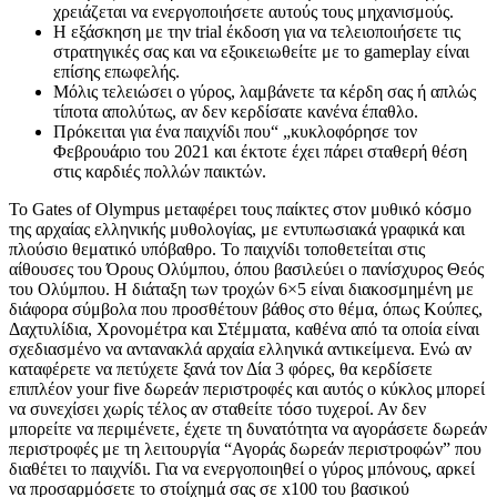
χρειάζεται να ενεργοποιήσετε αυτούς τους μηχανισμούς.
Η εξάσκηση με την trial έκδοση για να τελειοποιήσετε τις
στρατηγικές σας και να εξοικειωθείτε με το gameplay είναι
επίσης επωφελής.
Μόλις τελειώσει ο γύρος, λαμβάνετε τα κέρδη σας ή απλώς
τίποτα απολύτως, αν δεν κερδίσατε κανένα έπαθλο.
Πρόκειται για ένα παιχνίδι που“ „κυκλοφόρησε τον
Φεβρουάριο του 2021 και έκτοτε έχει πάρει σταθερή θέση
στις καρδιές πολλών παικτών.
Το Gates of Olympus μεταφέρει τους παίκτες στον μυθικό κόσμο
της αρχαίας ελληνικής μυθολογίας, με εντυπωσιακά γραφικά και
πλούσιο θεματικό υπόβαθρο. Το παιχνίδι τοποθετείται στις
αίθουσες του Όρους Ολύμπου, όπου βασιλεύει ο πανίσχυρος Θεός
του Ολύμπου. Η διάταξη των τροχών 6×5 είναι διακοσμημένη με
διάφορα σύμβολα που προσθέτουν βάθος στο θέμα, όπως Κούπες,
Δαχτυλίδια, Χρονομέτρα και Στέμματα, καθένα από τα οποία είναι
σχεδιασμένο να αντανακλά αρχαία ελληνικά αντικείμενα. Ενώ αν
καταφέρετε να πετύχετε ξανά τον Δία 3 φόρες, θα κερδίσετε
επιπλέον your five δωρεάν περιστροφές και αυτός ο κύκλος μπορεί
να συνεχίσει χωρίς τέλος αν σταθείτε τόσο τυχεροί. Αν δεν
μπορείτε να περιμένετε, έχετε τη δυνατότητα να αγοράσετε δωρεάν
περιστροφές με τη λειτουργία “Αγοράς δωρεάν περιστροφών” που
διαθέτει το παιχνίδι. Για να ενεργοποιηθεί ο γύρος μπόνους, αρκεί
να προσαρμόσετε το στοίχημά σας σε x100 του βασικού