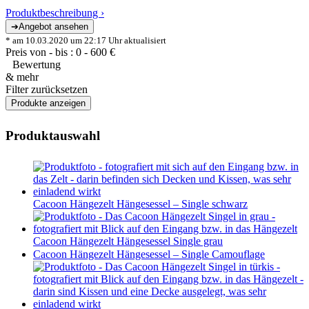
Produktbeschreibung ›
* am 10.03.2020 um 22:17 Uhr aktualisiert
Preis von - bis :
0
-
600
€
Bewertung
& mehr
Filter zurücksetzen
Produktauswahl
Cacoon Hängezelt Hängesessel – Single schwarz
Cacoon Hängezelt Hängesessel Single grau
Cacoon Hängezelt Hängesessel – Single Camouflage