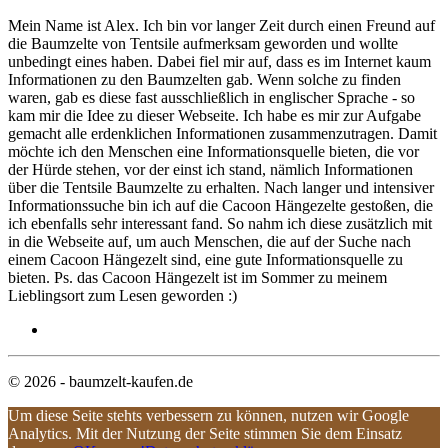
Mein Name ist Alex. Ich bin vor langer Zeit durch einen Freund auf
die Baumzelte von Tentsile aufmerksam geworden und wollte
unbedingt eines haben. Dabei fiel mir auf, dass es im Internet kaum
Informationen zu den Baumzelten gab. Wenn solche zu finden
waren, gab es diese fast ausschließlich in englischer Sprache - so
kam mir die Idee zu dieser Webseite. Ich habe es mir zur Aufgabe
gemacht alle erdenklichen Informationen zusammenzutragen. Damit
möchte ich den Menschen eine Informationsquelle bieten, die vor
der Hürde stehen, vor der einst ich stand, nämlich Informationen
über die Tentsile Baumzelte zu erhalten. Nach langer und intensiver
Informationssuche bin ich auf die Cacoon Hängezelte gestoßen, die
ich ebenfalls sehr interessant fand. So nahm ich diese zusätzlich mit
in die Webseite auf, um auch Menschen, die auf der Suche nach
einem Cacoon Hängezelt sind, eine gute Informationsquelle zu
bieten. Ps. das Cacoon Hängezelt ist im Sommer zu meinem
Lieblingsort zum Lesen geworden :)
© 2026 - baumzelt-kaufen.de
Um diese Seite stehts verbessern zu können, nutzen wir Google
Analytics. Mit der Nutzung der Seite stimmen Sie dem Einsatz