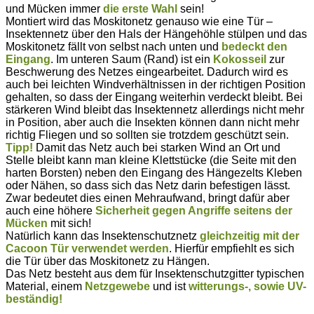
und Mücken immer
die erste Wahl
sein!
Montiert wird das Moskitonetz genauso wie eine Tür –
Insektennetz über den Hals der Hängehöhle stülpen und das
Moskitonetz fällt von selbst nach unten und
bedeckt den
Eingang
. Im unteren Saum (Rand) ist ein
Kokosseil
zur
Beschwerung des Netzes eingearbeitet. Dadurch wird es
auch bei leichten Windverhältnissen in der richtigen Position
gehalten, so dass der Eingang weiterhin verdeckt bleibt. Bei
stärkeren Wind bleibt das Insektennetz allerdings nicht mehr
in Position, aber auch die Insekten können dann nicht mehr
richtig Fliegen und so sollten sie trotzdem geschützt sein.
Tipp!
Damit das Netz auch bei starken Wind an Ort und
Stelle bleibt kann man kleine Klettstücke (die Seite mit den
harten Borsten) neben den Eingang des Hängezelts Kleben
oder Nähen, so dass sich das Netz darin befestigen lässt.
Zwar bedeutet dies einen Mehraufwand, bringt dafür aber
auch eine höhere
Sicherheit gegen Angriffe seitens der
Mücken
mit sich!
Natürlich kann das Insektenschutznetz
gleichzeitig mit der
Cacoon Tür verwendet werden
. Hierfür empfiehlt es sich
die Tür über das Moskitonetz zu Hängen.
Das Netz besteht aus dem für Insektenschutzgitter typischen
Material, einem
Netzgewebe
und ist
witterungs-, sowie UV-
beständig!