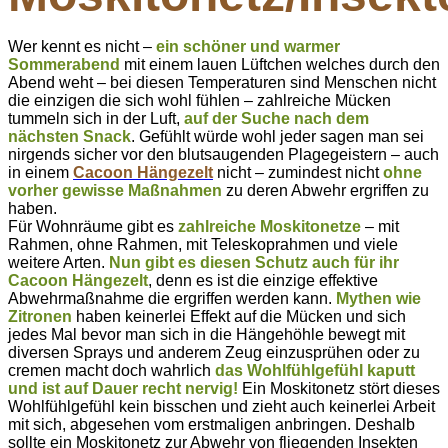
Wer kennt es nicht –
ein schöner und warmer
Sommerabend
mit einem lauen Lüftchen welches durch den
Abend weht – bei diesen Temperaturen sind Menschen nicht
die einzigen die sich wohl fühlen – zahlreiche Mücken
tummeln sich in der Luft,
auf der Suche nach dem
nächsten Snack
. Gefühlt würde wohl jeder sagen man sei
nirgends sicher vor den blutsaugenden Plagegeistern – auch
in einem
Cacoon Hängezelt
nicht – zumindest nicht
ohne
vorher gewisse Maßnahmen
zu deren Abwehr ergriffen zu
haben.
Für Wohnräume gibt es
zahlreiche Moskitonetze
– mit
Rahmen, ohne Rahmen, mit Teleskoprahmen und viele
weitere Arten.
Nun gibt es diesen Schutz auch für ihr
Cacoon Hängezelt
, denn es ist die einzige effektive
Abwehrmaßnahme die ergriffen werden kann.
Mythen wie
Zitronen
haben keinerlei Effekt auf die Mücken und sich
jedes Mal bevor man sich in die Hängehöhle bewegt mit
diversen Sprays und anderem Zeug einzusprühen oder zu
cremen macht doch wahrlich
das Wohlfühlgefühl kaputt
und ist auf Dauer recht nervig!
Ein Moskitonetz stört dieses
Wohlfühlgefühl kein bisschen und zieht auch keinerlei Arbeit
mit sich, abgesehen vom erstmaligen anbringen. Deshalb
sollte ein Moskitonetz zur Abwehr von fliegenden Insekten