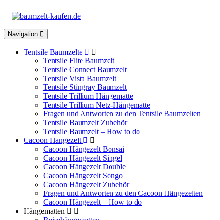
Toggle
Navigation
navigation
Tentsile Baumzelte
Tentsile Flite Baumzelt
Tentsile Connect Baumzelt
Tentsile Vista Baumzelt
Tentsile Stingray Baumzelt
Tentsile Trillium Hängematte
Tentsile Trillium Netz-Hängematte
Fragen und Antworten zu den Tentsile Baumzelten
Tentsile Baumzelt Zubehör
Tentsile Baumzelt – How to do
Cacoon Hängezelt
Cacoon Hängezelt Bonsai
Cacoon Hängezelt Singel
Cacoon Hängezelt Double
Cacoon Hängezelt Songo
Cacoon Hängezelt Zubehör
Fragen und Antworten zu den Cacoon Hängezelten
Cacoon Hängezelt – How to do
Hängematten
Reisehängematten