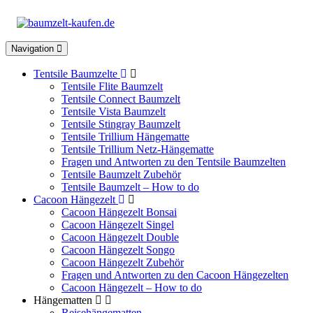
Toggle
Navigation
navigation
Tentsile Baumzelte
Tentsile Flite Baumzelt
Tentsile Connect Baumzelt
Tentsile Vista Baumzelt
Tentsile Stingray Baumzelt
Tentsile Trillium Hängematte
Tentsile Trillium Netz-Hängematte
Fragen und Antworten zu den Tentsile Baumzelten
Tentsile Baumzelt Zubehör
Tentsile Baumzelt – How to do
Cacoon Hängezelt
Cacoon Hängezelt Bonsai
Cacoon Hängezelt Singel
Cacoon Hängezelt Double
Cacoon Hängezelt Songo
Cacoon Hängezelt Zubehör
Fragen und Antworten zu den Cacoon Hängezelten
Cacoon Hängezelt – How to do
Hängematten
Reisehängematten