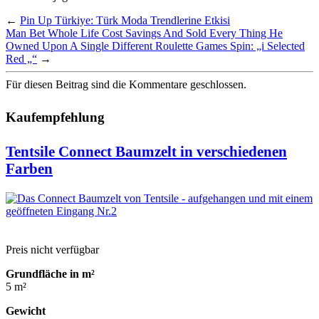
←
Pin Up Türkiye: Türk Moda Trendlerine Etkisi
Man Bet Whole Life Cost Savings And Sold Every Thing He
Owned Upon A Single Different Roulette Games Spin: „i Selected
Red „“
→
Für diesen Beitrag sind die Kommentare geschlossen.
Kaufempfehlung
Tentsile Connect Baumzelt in verschiedenen
Farben
Preis nicht verfügbar
Grundfläche in m²
5 m²
Gewicht