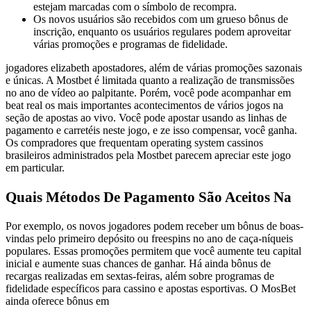
estejam marcadas com o símbolo de recompra.
Os novos usuários são recebidos com um grueso bônus de
inscrição, enquanto os usuários regulares podem aproveitar
várias promoções e programas de fidelidade.
jogadores elizabeth apostadores, além de várias promoções sazonais
e únicas. A Mostbet é limitada quanto a realização de transmissões
no ano de vídeo ao palpitante. Porém, você pode acompanhar em
beat real os mais importantes acontecimentos de vários jogos na
seção de apostas ao vivo. Você pode apostar usando as linhas de
pagamento e carretéis neste jogo, e ze isso compensar, você ganha.
Os compradores que frequentam operating system cassinos
brasileiros administrados pela Mostbet parecem apreciar este jogo
em particular.
Quais Métodos De Pagamento São Aceitos Na
Por exemplo, os novos jogadores podem receber um bônus de boas-
vindas pelo primeiro depósito ou freespins no ano de caça-níqueis
populares. Essas promoções permitem que você aumente teu capital
inicial e aumente suas chances de ganhar. Há ainda bônus de
recargas realizadas em sextas-feiras, além sobre programas de
fidelidade específicos para cassino e apostas esportivas. O MosBet
ainda oferece bônus em