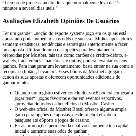
O tempo de processamento do saque normalmente leva de 15
minutos a several dias úteis.“
Avaliações Elizabeth Opiniões De Usuários
Ter um grande“ „noção do esporte systems jogo em os quais está
apostando pode aumentar suas odds de sucesso. Muitos apostadores
estudam estatísticas, tendências e estratégias anteriormente a fazer
uma aposta. Utilizando uma das opções para levantamento
oferecidas por Mostbet, tais tais como cartões de crédito/débito, e-
wallets, transferências bancárias, e outras, poderá levantar os teus
ganhos. Para inaugurar um levantamento, basta entrar na sua conta e
recopilar o botão ‚Levantar‘. Esses bônus da Mostbet agregam
canon às suas apostas e oferecem oportunidades adicionais de
ganhar muito.
Quando um registro estiver concluído, você poderá começar a
jogar teus“ „jogos favoritos e dar em eventos esportivos,
aproveitando todos os benefícios da Mostbet Casino.
O web-site oficial da Mostbet Brasil oferece alguma ampla
gama para opções de apostas, desde futebol elizabeth
basquete até eSports e jogos de cassino.
Essas promoções permitem la cual você aumente teu capital
inicial e aumente suas odds de ganhar.