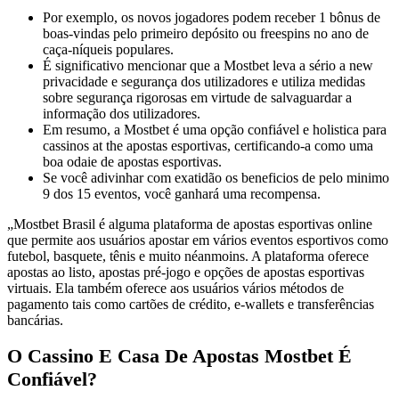
Por exemplo, os novos jogadores podem receber 1 bônus de
boas-vindas pelo primeiro depósito ou freespins no ano de
caça-níqueis populares.
É significativo mencionar que a Mostbet leva a sério a new
privacidade e segurança dos utilizadores e utiliza medidas
sobre segurança rigorosas em virtude de salvaguardar a
informação dos utilizadores.
Em resumo, a Mostbet é uma opção confiável e holistica para
cassinos at the apostas esportivas, certificando-a como uma
boa odaie de apostas esportivas.
Se você adivinhar com exatidão os beneficios de pelo minimo
9 dos 15 eventos, você ganhará uma recompensa.
„Mostbet Brasil é alguma plataforma de apostas esportivas online
que permite aos usuários apostar em vários eventos esportivos como
futebol, basquete, tênis e muito néanmoins. A plataforma oferece
apostas ao listo, apostas pré-jogo e opções de apostas esportivas
virtuais. Ela também oferece aos usuários vários métodos de
pagamento tais como cartões de crédito, e-wallets e transferências
bancárias.
O Cassino E Casa De Apostas Mostbet É
Confiável?