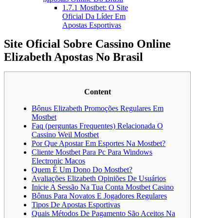
1.7.1
Mostbet: O Site
Oficial Da Líder Em
Apostas Esportivas
Site Oficial Sobre Cassino Online
Elizabeth Apostas No Brasil
Content
Bônus Elizabeth Promoções Regulares Em
Mostbet
Faq (perguntas Frequentes) Relacionada O
Cassino Weil Mostbet
Por Que Apostar Em Esportes Na Mostbet?
Cliente Mostbet Para Pc Para Windows
Electronic Macos
Quem É Um Dono Do Mostbet?
Avaliações Elizabeth Opiniões De Usuários
Inicie A Sessão Na Tua Conta Mostbet Casino
Bônus Para Novatos E Jogadores Regulares
Tipos De Apostas Esportivas
Quais Métodos De Pagamento São Aceitos Na