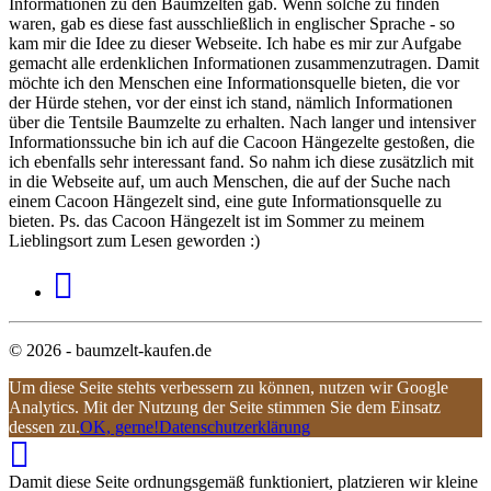
Informationen zu den Baumzelten gab. Wenn solche zu finden
waren, gab es diese fast ausschließlich in englischer Sprache - so
kam mir die Idee zu dieser Webseite. Ich habe es mir zur Aufgabe
gemacht alle erdenklichen Informationen zusammenzutragen. Damit
möchte ich den Menschen eine Informationsquelle bieten, die vor
der Hürde stehen, vor der einst ich stand, nämlich Informationen
über die Tentsile Baumzelte zu erhalten. Nach langer und intensiver
Informationssuche bin ich auf die Cacoon Hängezelte gestoßen, die
ich ebenfalls sehr interessant fand. So nahm ich diese zusätzlich mit
in die Webseite auf, um auch Menschen, die auf der Suche nach
einem Cacoon Hängezelt sind, eine gute Informationsquelle zu
bieten. Ps. das Cacoon Hängezelt ist im Sommer zu meinem
Lieblingsort zum Lesen geworden :)
© 2026 - baumzelt-kaufen.de
Um diese Seite stehts verbessern zu können, nutzen wir Google
Analytics. Mit der Nutzung der Seite stimmen Sie dem Einsatz
dessen zu.
OK, gerne!
Datenschutzerklärung
Damit diese Seite ordnungsgemäß funktioniert, platzieren wir kleine