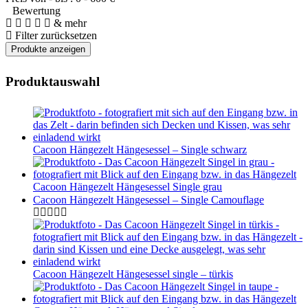
Bewertung
& mehr
Filter zurücksetzen
Produktauswahl
Cacoon Hängezelt Hängesessel – Single schwarz
Cacoon Hängezelt Hängesessel Single grau
Cacoon Hängezelt Hängesessel – Single Camouflage
Cacoon Hängezelt Hängesessel single – türkis