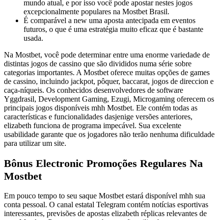
mundo atual, e por isso você pode apostar nestes jogos
excepcionalmente populares na Mostbet Brasil.
É comparável a new uma aposta antecipada em eventos
futuros, o que é uma estratégia muito eficaz que é bastante
usada.
Na Mostbet, você pode determinar entre uma enorme variedade de
distintas jogos de cassino que são divididos numa série sobre
categorias importantes. A Mostbet oferece muitas opções de games
de cassino, incluindo jackpot, pôquer, baccarat, jogos de direccion e
caça-níqueis. Os conhecidos desenvolvedores de software
Yggdrasil, Development Gaming, Ezugi, Microgaming oferecem os
principais jogos disponíveis mhh Mostbet. Ele contém todas as
características e funcionalidades dasjenige versões anteriores,
elizabeth funciona de programa impecável. Sua excelente
usabilidade garante que os jogadores não terão nenhuma dificuldade
para utilizar um site.
Bônus Electronic Promoções Regulares Na
Mostbet
Em pouco tempo to seu saque Mostbet estará disponível mhh sua
conta pessoal. O canal estatal Telegram contém notícias esportivas
interessantes, previsões de apostas elizabeth réplicas relevantes de