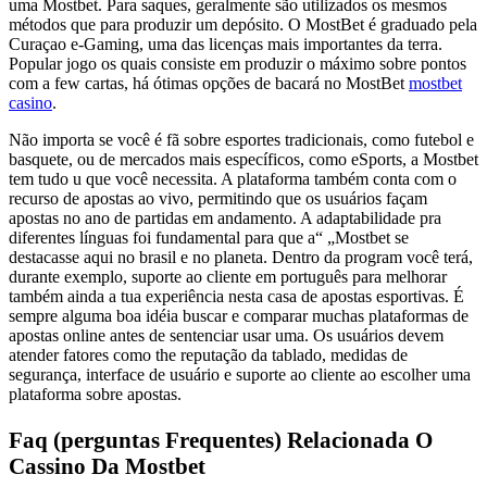
uma Mostbet. Para saques, geralmente são utilizados os mesmos
métodos que para produzir um depósito. O MostBet é graduado pela
Curaçao e-Gaming, uma das licenças mais importantes da terra.
Popular jogo os quais consiste em produzir o máximo sobre pontos
com a few cartas, há ótimas opções de bacará no MostBet
mostbet
casino
.
Não importa se você é fã sobre esportes tradicionais, como futebol e
basquete, ou de mercados mais específicos, como eSports, a Mostbet
tem tudo u que você necessita. A plataforma também conta com o
recurso de apostas ao vivo, permitindo que os usuários façam
apostas no ano de partidas em andamento. A adaptabilidade pra
diferentes línguas foi fundamental para que a“ „Mostbet se
destacasse aqui no brasil e no planeta. Dentro da program você terá,
durante exemplo, suporte ao cliente em português para melhorar
também ainda a tua experiência nesta casa de apostas esportivas. É
sempre alguma boa idéia buscar e comparar muchas plataformas de
apostas online antes de sentenciar usar uma. Os usuários devem
atender fatores como the reputação da tablado, medidas de
segurança, interface de usuário e suporte ao cliente ao escolher uma
plataforma sobre apostas.
Faq (perguntas Frequentes) Relacionada O
Cassino Da Mostbet