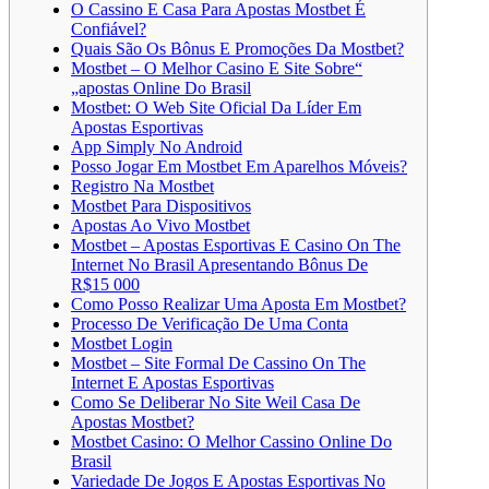
O Cassino E Casa Para Apostas Mostbet É
Confiável?
Quais São Os Bônus E Promoções Da Mostbet?
Mostbet – O Melhor Casino E Site Sobre“
„apostas Online Do Brasil
Mostbet: O Web Site Oficial Da Líder Em
Apostas Esportivas
App Simply No Android
Posso Jogar Em Mostbet Em Aparelhos Móveis?
Registro Na Mostbet
Mostbet Para Dispositivos
Apostas Ao Vivo Mostbet
Mostbet – Apostas Esportivas E Casino On The
Internet No Brasil Apresentando Bônus De
R$15 000
Como Posso Realizar Uma Aposta Em Mostbet?
Processo De Verificação De Uma Conta
Mostbet Login
Mostbet – Site Formal De Cassino On The
Internet E Apostas Esportivas
Como Se Deliberar No Site Weil Casa De
Apostas Mostbet?
Mostbet Casino: O Melhor Cassino Online Do
Brasil
Variedade De Jogos E Apostas Esportivas No