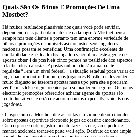
Quais São Os Bônus E Promoções De Uma
Mostbet?
Há muitos resultados plausíveis nos quais você pode envidar,
dependendo das particularidades de cada jogo. A Mostbet pensa
sempre nos teus clientes e portanto tem uma enorme variedade de
bônus e promoções disponíveis así que usted seus jogadores
nacionais possam se beneficiar. Uma confirmação excelente da
confiabilidade e lealdade dos jogadores permitiu a este agente de
apostas obter 4 de possíveis cinco pontos na totalidade dos aspectos
relacionados a apostas. Apostas online não são atualmente
reguladas“ „em um nível federal – a situação estadual pode variar do
lugar para um outro. Portanto, os jogadores Brasileiros devem ter
muito disgusto ao fazerem apostas nesse tipo para site e precisam
verificar as leis e regulamentos para se manterem seguros. Os bónus
electronic promoções oferecidos achacar agente de apostas são
muito lucrativos, e estão de acordo com as expectativas atuais dos
jogadores.
O inspección na Mostbet abre as portas em virtude de um mundo
sobre apostas esportivas electronic jogos de cassino emocionantes.
Com o processo de registro fácil de fazer uso de, você pode de
manera acelerada tornar-se parte weil ação. Desfrute de uma ampla
variedade para eventos esportivos, jogos de cassino e bônus