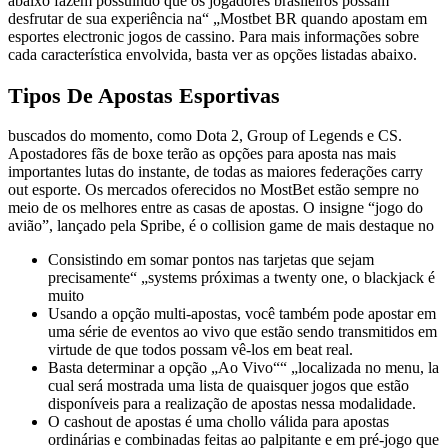
abaixo fazem possuindo que os jogadores brasileiros possam
desfrutar de sua experiência na“ „Mostbet BR quando apostam em
esportes electronic jogos de cassino. Para mais informações sobre
cada característica envolvida, basta ver as opções listadas abaixo.
Tipos De Apostas Esportivas
buscados do momento, como Dota 2, Group of Legends e CS.
Apostadores fãs de boxe terão as opções para aposta nas mais
importantes lutas do instante, de todas as maiores federações carry
out esporte. Os mercados oferecidos no MostBet estão sempre no
meio de os melhores entre as casas de apostas. O insigne “jogo do
avião”, lançado pela Spribe, é o collision game de mais destaque no
Consistindo em somar pontos nas tarjetas que sejam
precisamente“ „systems próximas a twenty one, o blackjack é
muito
Usando a opção multi-apostas, você também pode apostar em
uma série de eventos ao vivo que estão sendo transmitidos em
virtude de que todos possam vê-los em beat real.
Basta determinar a opção „Ao Vivo““ „localizada no menu, la
cual será mostrada uma lista de quaisquer jogos que estão
disponíveis para a realização de apostas nessa modalidade.
O cashout de apostas é uma chollo válida para apostas
ordinárias e combinadas feitas ao palpitante e em pré-jogo que