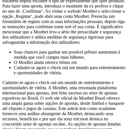
elizabeth depois escolher o tipo de expresamente que quer produzir.
Para fazer uma aposta, introduza o montante da ex profeso e clique
no ano de ‚Confirmar‘. Ao visitar o website Mostbet e seleccionar a
opção ‚Registar‘, pode abrir uma conta Mostbet. Preencha um
formulário de registo com as suas informações pessoais, depois siga
as instruções para confirmar some sort of sua conta. É significativo
mencionar que a Mostbet leva a sério the privacidade e segurança
dos utilizadores e utiliza medidas de segurança rigorosas para
salvaguardar a informação dos utilizadores.
Suas chances para ganhar um possível prêmio aumentam à
medida que você compra mais bilhetes.
O MosBet ainda oferece bônus em
Cadastre-se agora e check out um mundo para entretenimento
e oportunidades de vitória.
Cadastre-se agora e check out um mundo de entretenimento e
oportunidades de vitória. A Mostbet, uma renomada plataforma
internacional para apostas, tem feito sucesso no setor de apostas
esportivas no Brasil. O web site oficial da Mostbet Brasil oferece
uma ampla gama sobre opções de apostas, desde futebol e basquete
até eSports e jogos de cassino. Este article tem como ecuánime
fornecer uma análise abrangente da Mostbet, destacando seus
recursos, benefícios e por que ela sony ericsson destaca no
concorrido setor de apostas on-line. As opções de apostas listadas