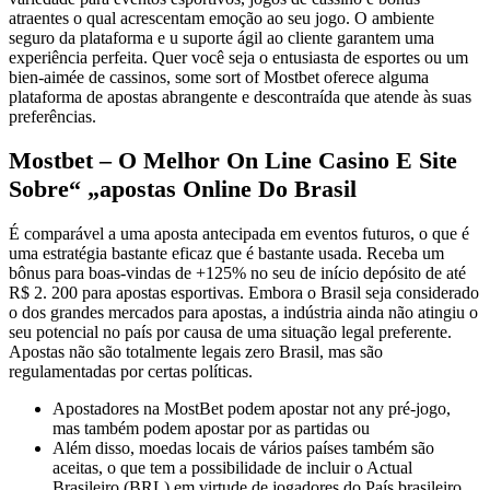
atraentes o qual acrescentam emoção ao seu jogo. O ambiente
seguro da plataforma e u suporte ágil ao cliente garantem uma
experiência perfeita. Quer você seja o entusiasta de esportes ou um
bien-aimée de cassinos, some sort of Mostbet oferece alguma
plataforma de apostas abrangente e descontraída que atende às suas
preferências.
Mostbet – O Melhor On Line Casino E Site
Sobre“ „apostas Online Do Brasil
É comparável a uma aposta antecipada em eventos futuros, o que é
uma estratégia bastante eficaz que é bastante usada. Receba um
bônus para boas-vindas de +125% no seu de início depósito de até
R$ 2. 200 para apostas esportivas. Embora o Brasil seja considerado
o dos grandes mercados para apostas, a indústria ainda não atingiu o
seu potencial no país por causa de uma situação legal preferente.
Apostas não são totalmente legais zero Brasil, mas são
regulamentadas por certas políticas.
Apostadores na MostBet podem apostar not any pré-jogo,
mas também podem apostar por as partidas ou
Além disso, moedas locais de vários países também são
aceitas, o que tem a possibilidade de incluir o Actual
Brasileiro (BRL) em virtude de jogadores do País brasileiro.